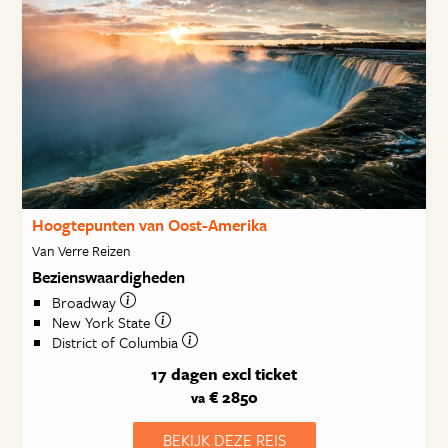
Hoogtepunten van Oost-Amerika
Van Verre Reizen
Bezienswaardigheden
Broadway
New York State
District of Columbia
17 dagen
excl ticket
€ 2850
va
BEKIJK DEZE REIS