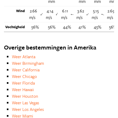
mm
mm
mm
mm
2.66
4.14
6.11
3.62
5.15
2.69
Wind
↑
↑
↑
↑
↑
m/s
m/s
m/s
m/s
m/s
m/s
56%
56%
44%
41%
45%
56%
Vochtigheid
Overige bestemmingen in Amerika
Weer Atlanta
Weer Birmingham
Weer California
Weer Chicago
Weer Florida
Weer Hawaii
Weer Houston
Weer Las Vegas
Weer Los Angeles
Weer Miami