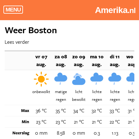
Amerika
.nl
MENU
Weer Boston
Lees verder
vr 07
za 08
zo 09
ma 10
di 11
wo 1
aug.
aug.
aug.
aug.
aug.
aug.
onbewolkt
matige
licht
lichte
lichte
lichte
regen
bewolkt
regen
regen
regen
36 °C
35 °C
34 °C
32 °C
33 °C
31 °C
Max
23 °C
23 °C
21 °C
21 °C
22 °C
21 °C
Min
0 mm
8.58
0 mm
0.3
1.13
0.31
Neerslag