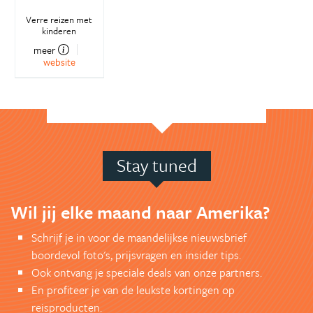
Verre reizen met
kinderen
meer
website
Stay tuned
Wil jij elke maand naar Amerika?
Schrijf je in voor de maandelijkse nieuwsbrief
boordevol foto's, prijsvragen en insider tips.
Ook ontvang je speciale deals van onze partners.
En profiteer je van de leukste kortingen op
reisproducten.