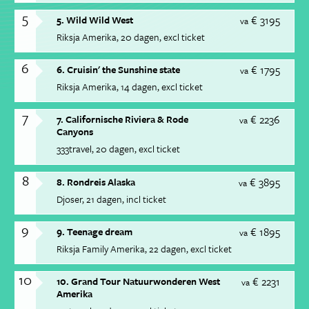
5
€ 3195
5. Wild Wild West
va
Riksja Amerika
20 dagen
excl ticket
6
€ 1795
6. Cruisin' the Sunshine state
va
Riksja Amerika
14 dagen
excl ticket
7
€ 2236
7. Californische Riviera & Rode
va
Canyons
333travel
20 dagen
excl ticket
8
€ 3895
8. Rondreis Alaska
va
Djoser
21 dagen
incl ticket
9
€ 1895
9. Teenage dream
va
Riksja Family Amerika
22 dagen
excl ticket
10
€ 2231
10. Grand Tour Natuurwonderen West
va
Amerika