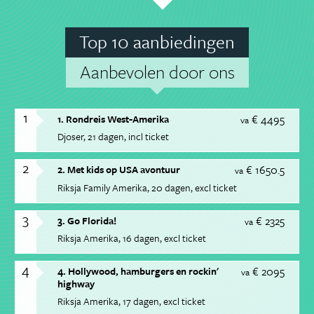
Top 10 aanbiedingen
Aanbevolen door ons
1
€ 4495
1. Rondreis West-Amerika
va
Djoser
21 dagen
incl ticket
2
€ 1650.5
2. Met kids op USA avontuur
va
Riksja Family Amerika
20 dagen
excl ticket
3
€ 2325
3. Go Florida!
va
Riksja Amerika
16 dagen
excl ticket
4
€ 2095
4. Hollywood, hamburgers en rockin'
va
highway
Riksja Amerika
17 dagen
excl ticket