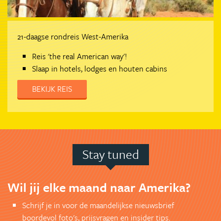
21-daagse rondreis West-Amerika
Reis 'the real American way'!
Slaap in hotels, lodges en houten cabins
BEKIJK REIS
Stay tuned
Wil jij elke maand naar Amerika?
Schrijf je in voor de maandelijkse nieuwsbrief
boordevol foto's, prijsvragen en insider tips.