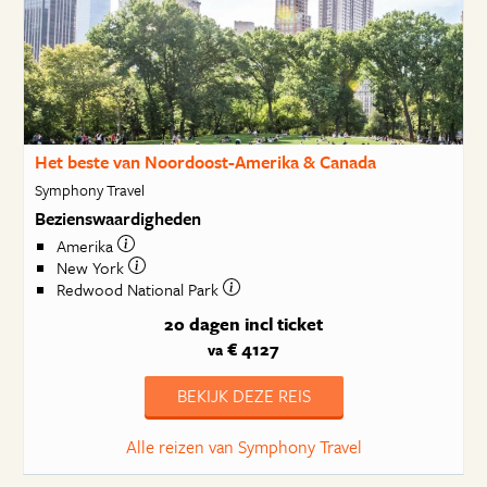
Het beste van Noordoost-Amerika & Canada
Symphony Travel
Bezienswaardigheden
Amerika
New York
Redwood National Park
20 dagen
incl ticket
€ 4127
va
BEKIJK DEZE REIS
Alle reizen van Symphony Travel