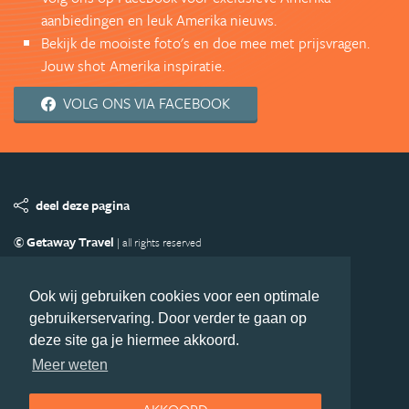
aanbiedingen en leuk Amerika nieuws.
Bekijk de mooiste foto's en doe mee met prijsvragen.
Jouw shot Amerika inspiratie.
VOLG ONS VIA FACEBOOK
deel deze pagina
© Getaway Travel
| all rights reserved
Adverteren
Handige Links
Algemene Voorwaarden
Copyright
Privacy statement
Disclaimer
Cookies
Ook wij gebruiken cookies voor een optimale
gebruikerservaring. Door verder te gaan op
Volg Amerika.nl
deze site ga je hiermee akkoord.
Nieuwsbrief
Facebook
Meer weten