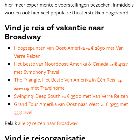
hier meer experimentele voorstellingen bezoeken. Inmiddels
worden ook hier veel populaire theaterstukken opgevoerd.
Vind je reis of vakantie naar
Broadway
Hoogtepunten van Oost-Amerika
€ 2850 met Van
va
Verre Reizen
Het beste van Noordoost-Amerika & Canada
€ 4127
va
met Symphony Travel
The Triangle: Het Beste Van Amerika In Één Reis!
op
met Travelhome
aanvraag
Swinging' Deep South
€ 3500 met Van Verre Reizen
va
Grand Tour Amerika van Oost naar West
€ 3255 met
va
333travel
Bekijk
alle 27 reizen naar Broadway
!
Vind je reisorganisatie