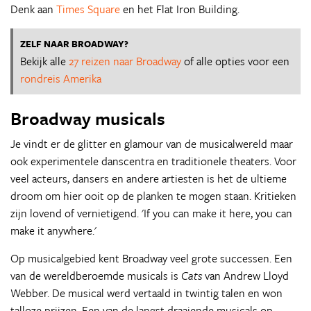
Denk aan
Times Square
en het Flat Iron Building.
ZELF NAAR BROADWAY?
Bekijk alle
27 reizen naar Broadway
of alle opties voor een
rondreis Amerika
Broadway musicals
Je vindt er de glitter en glamour van de musicalwereld maar
ook experimentele danscentra en traditionele theaters. Voor
veel acteurs, dansers en andere artiesten is het de ultieme
droom om hier ooit op de planken te mogen staan. Kritieken
zijn lovend of vernietigend. 'If you can make it here, you can
make it anywhere.'
Op musicalgebied kent Broadway veel grote successen. Een
van de wereldberoemde musicals is
Cats
van Andrew Lloyd
Webber. De musical werd vertaald in twintig talen en won
talloze prijzen. Een van de langst draaiende musicals op