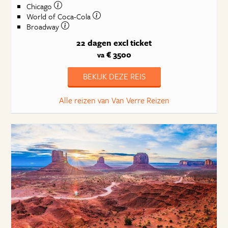
Chicago
World of Coca-Cola
Broadway
22 dagen
excl ticket
€ 3500
va
BEKIJK DEZE REIS
Alle reizen van Van Verre Reizen