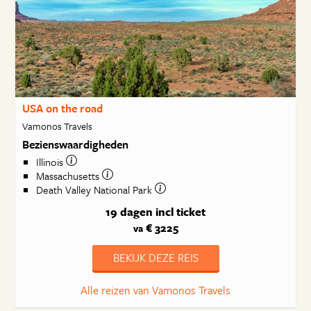
USA on the road
Vamonos Travels
Bezienswaardigheden
Illinois
Massachusetts
Death Valley National Park
19 dagen
incl ticket
€ 3225
va
BEKIJK DEZE REIS
Alle reizen van Vamonos Travels