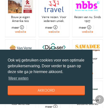
Bouw je eigen
Verre reizen. Voor
Reizen van nu. Sinds
Amerika reis
iedereen uniek.
1927.
meer
meer
meer
website
website
website
Individuele reizen op
Met oog voor de
Vakanties voor
Ook wij gebruiken cookies voor een optimale
maat
wereld
reizigers
gebruikerservaring. Door verder te gaan op
meer
meer
meer
deze site ga je hiermee akkoord.
website
website
website
Meer weten
AKKOORD
Dé camperspecialist
Ontdek de wereld
Where Journeys
voor Amerika
Become Stories
meer