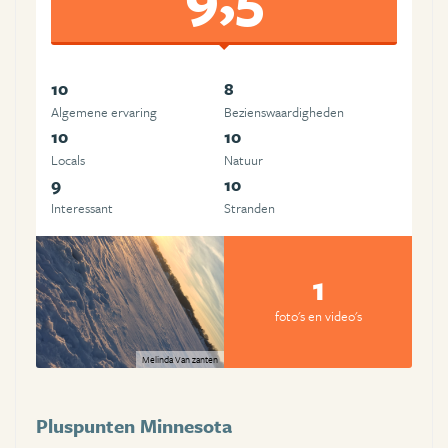
10
8
Algemene ervaring
Beziens­waardigheden
10
10
Locals
Natuur
9
10
Interessant
Stranden
1
foto's en video's
Melinda Van zanten
Pluspunten Minnesota