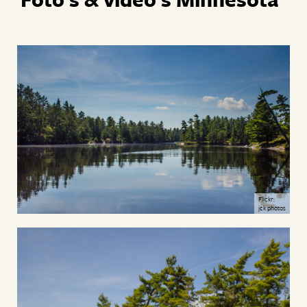
Flickr:
jck photos