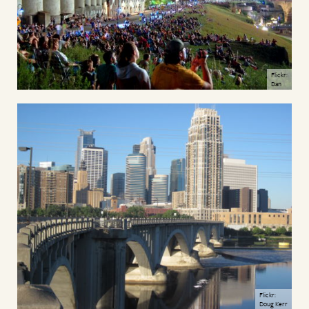
Flickr:
Dan
Flickr:
Doug Kerr