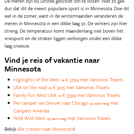
De meren zijn bij uitstek geschikt om te vissen. Niet zo gek
dus dat dit de meest populaire sport is in Minnesota. Doe dit
wel in de zomer, want in de wintermaanden veranderen de
meren in Minnesota in een dikke laag ijs. De winters zijn hier
streng. De temperatuur komt maandenlang niet boven het
vriespunt en de straten liggen verborgen onder een dikke
laag sneeuw.
Vind je reis of vakantie naar
Minnesota
Highlights of the West
€ 3799 met Vamonos Travels
va
USA on the road
€ 3225 met Vamonos Travels
va
Family Fun West USA
€ 3399 met Vamonos Travels
va
Per camper van Denver naar Chicago
met
op aanvraag
Campers Amerika
Wild Wild West
met Vamonos Travels
op aanvraag
Bekijk
alle 7 reizen naar Minnesota
!