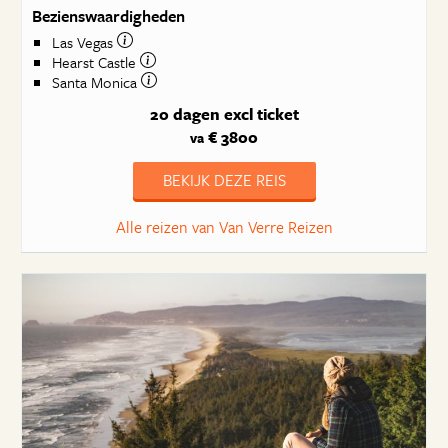
Bezienswaardigheden
Las Vegas
Hearst Castle
Santa Monica
20 dagen
excl ticket
€ 3800
va
BEKIJK DEZE REIS
Alle reizen van Van Verre Reizen