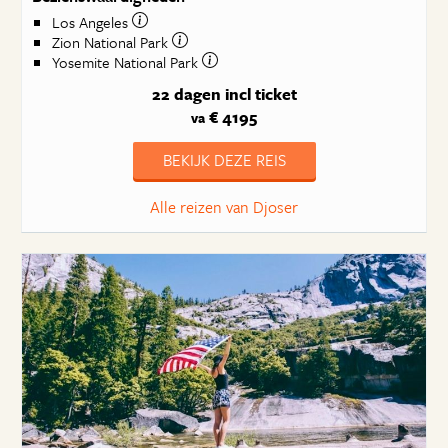
Los Angeles
Zion National Park
Yosemite National Park
22 dagen
incl ticket
€ 4195
va
BEKIJK DEZE REIS
Alle reizen van Djoser