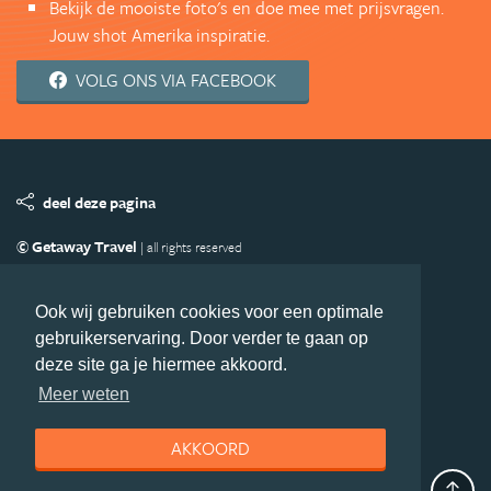
Bekijk de mooiste foto's en doe mee met prijsvragen.
Jouw shot Amerika inspiratie.
VOLG ONS VIA FACEBOOK
deel deze pagina
© Getaway Travel
| all rights reserved
Adverteren
Handige Links
Algemene Voorwaarden
Copyright
Privacy statement
Disclaimer
Cookies
Ook wij gebruiken cookies voor een optimale
gebruikerservaring. Door verder te gaan op
Volg Amerika.nl
deze site ga je hiermee akkoord.
Nieuwsbrief
Facebook
Meer weten
AKKOORD