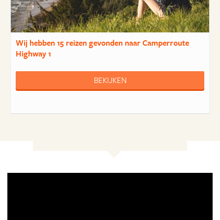
Wij hebben
15 reizen
gevonden naar Camperroute
Highway 1
BEKIJKEN