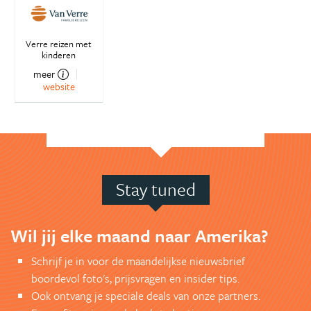
Verre reizen met
kinderen
meer
website
Stay tuned
Wil jij elke maand naar Amerika?
Schrijf je in voor de maandelijkse nieuwsbrief
boordevol foto's, prijsvragen en insider tips.
Ook ontvang je speciale deals van onze partners.