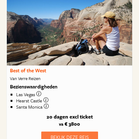
Best of the West
Van Verre Reizen
Bezienswaardigheden
Las Vegas
Hearst Castle
Santa Monica
20 dagen
excl ticket
€ 3800
va
BEKIJK DEZE REIS