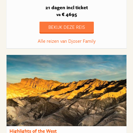
21 dagen
incl ticket
€ 4695
va
BEKIJK DEZE REIS
Alle reizen van Djoser Family
Highlights of the West