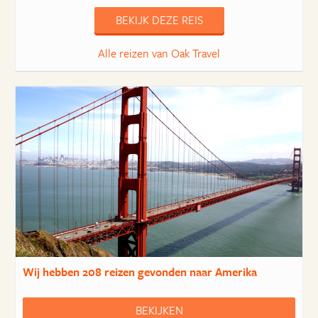
BEKIJK DEZE REIS
Alle reizen van Oak Travel
Wij hebben
208 reizen
gevonden naar Amerika
BEKIJKEN