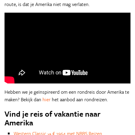
route, is dat je Amerika niet mag verlaten.
Hebben we je geïnspireerd om een rondreis door Amerika te
maken? Bekijk dan
hier
het aanbod aan rondreizen.
Vind je reis of vakantie naar
Amerika
Western Classic
€ 1954 met NBBS Reizen
va