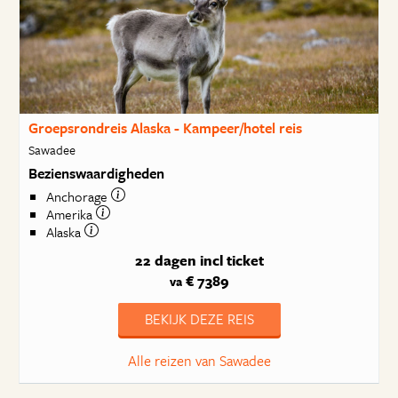
Groepsrondreis Alaska - Kampeer/hotel reis
Sawadee
Bezienswaardigheden
Anchorage
Amerika
Alaska
22 dagen
incl ticket
€ 7389
va
BEKIJK DEZE REIS
Alle reizen van Sawadee