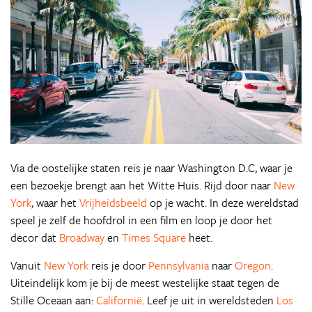
Via de oostelijke staten reis je naar Washington D.C, waar je
een bezoekje brengt aan het Witte Huis. Rijd door naar
New
York
, waar het
Vrijheidsbeeld
op je wacht. In deze wereldstad
speel je zelf de hoofdrol in een film en loop je door het
decor dat
Broadway
en
Times Square
heet.
Vanuit
New York
reis je door
Pennsylvania
naar
Oregon
.
Uiteindelijk kom je bij de meest westelijke staat tegen de
Stille Oceaan aan:
Californië
. Leef je uit in wereldsteden
Los