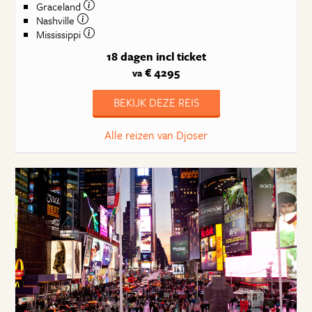
Graceland
Nashville
Mississippi
18 dagen
incl ticket
€ 4295
va
BEKIJK DEZE REIS
Alle reizen van Djoser