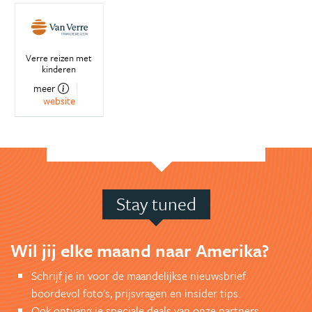
Verre reizen met
kinderen
meer
website
Stay tuned
Wil jij elke maand naar Amerika?
Schrijf je in voor de maandelijkse nieuwsbrief
boordevol foto's, prijsvragen en insider tips.
Ook ontvang je speciale deals van onze partners.