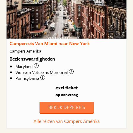
Camperreis Van Miami naar New York
Campers Amerika
Bezienswaardigheden
Maryland
Vietnam Veterans Memorial
Pennsylvania
excl ticket
op aanvraag
BEKIJK DEZE REIS
Alle reizen van Campers Amerika