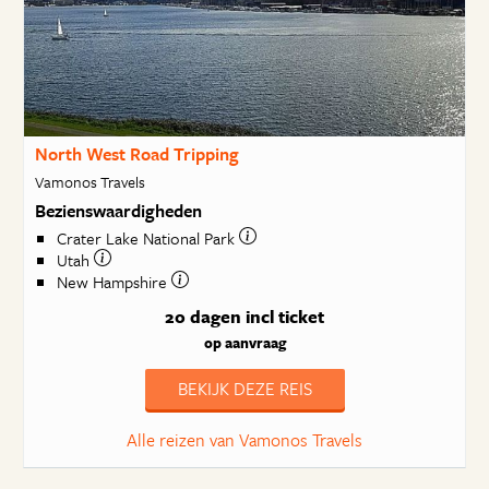
North West Road Tripping
Vamonos Travels
Bezienswaardigheden
Crater Lake National Park
Utah
New Hampshire
20 dagen
incl ticket
op aanvraag
BEKIJK DEZE REIS
Alle reizen van Vamonos Travels