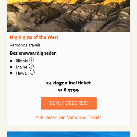
Highlights of the West
Vamonos Travels
Bezienswaardigheden
Illinois
Maine
Hawaii
24 dagen
incl ticket
€ 3799
va
BEKIJK DEZE REIS
Alle reizen van Vamonos Travels