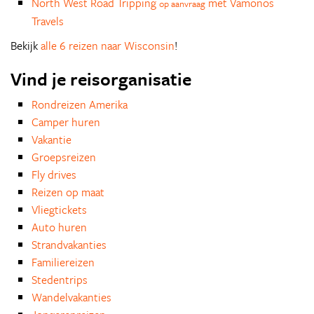
North West Road Tripping
met Vamonos
op aanvraag
Travels
Bekijk
alle 6 reizen naar Wisconsin
!
Vind je reisorganisatie
Rondreizen Amerika
Camper huren
Vakantie
Groepsreizen
Fly drives
Reizen op maat
Vliegtickets
Auto huren
Strandvakanties
Familiereizen
Stedentrips
Wandelvakanties