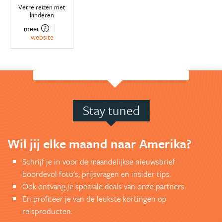
Verre reizen met
kinderen
meer
website
Stay tuned
Wil jij elke maand naar Amerika?
Schrijf je in voor de maandelijkse nieuwsbrief
boordevol foto's, prijsvragen en insider tips.
Ook ontvang je speciale deals van onze partners.
En profiteer je van de leukste kortingen op
reisproducten.