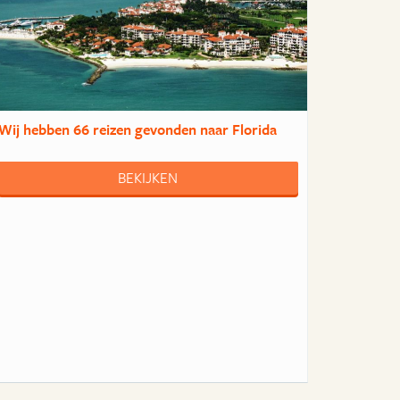
Wij hebben
66 reizen
gevonden naar Florida
BEKIJKEN