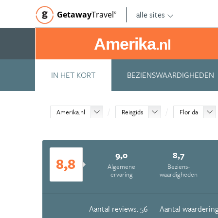
alle sites
Getaway
Travel
©
Amerika
.nl
IN HET KORT
BEZIENSWAARDIGHEDEN
Amerika.nl
Reisgids
Florida
9,0
8,7
8,8
Algemene
Beziens­
ervaring
waardigheden
Aantal reviews: 56
Aantal waardering