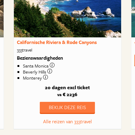
Californische Riviera & Rode Canyons
333travel
Bezienswaardigheden
Santa Monica
Beverly Hills
Monterey
20 dagen
excl ticket
€ 2236
va
BEKIJK DEZE REIS
Alle reizen van 333travel