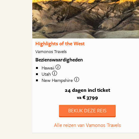
Highlights of the West
Vamonos Travels
Bezienswaardigheden
Hawaii
Utah
New Hampshire
24 dagen
incl ticket
€ 3799
va
BEKIJK DEZE REIS
Alle reizen van Vamonos Travels