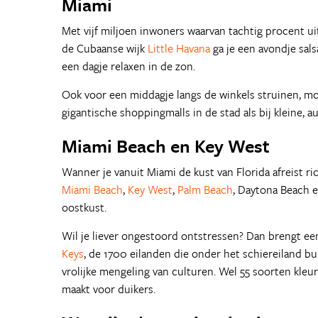
Miami
Met vijf miljoen inwoners waarvan tachtig procent u
de Cubaanse wijk
Little Havana
ga je een avondje sal
een dagje relaxen in de zon.
Ook voor een middagje langs de winkels struinen, moet
gigantische shoppingmalls in de stad als bij kleine, a
Miami Beach en Key West
Wanner je vanuit Miami de kust van Florida afreist 
Miami Beach
,
Key West
,
Palm Beach
, Daytona Beach e
oostkust.
Wil je liever ongestoord ontstressen? Dan brengt ee
Keys
, de 1700 eilanden die onder het schiereiland bun
vrolijke mengeling van culturen. Wel 55 soorten kleu
maakt voor duikers.