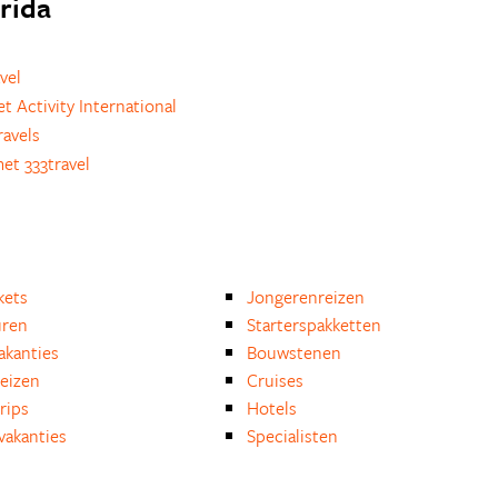
orida
vel
t Activity International
avels
et 333travel
kets
Jongerenreizen
uren
Starterspakketten
akanties
Bouwstenen
reizen
Cruises
rips
Hotels
akanties
Specialisten