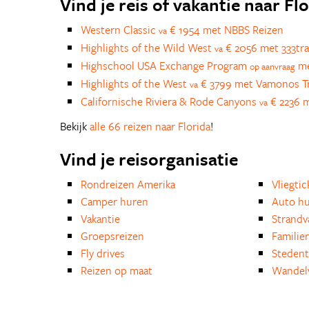
Vind je reis of vakantie naar Fl
Western Classic
€ 1954 met NBBS Reizen
va
Highlights of the Wild West
€ 2056 met 333tra
va
Highschool USA Exchange Program
me
op aanvraag
Highlights of the West
€ 3799 met Vamonos Tr
va
Californische Riviera & Rode Canyons
€ 2236 m
va
Bekijk
alle 66 reizen naar Florida
!
Vind je reisorganisatie
Rondreizen Amerika
Vliegtic
Camper huren
Auto h
Vakantie
Strandv
Groepsreizen
Familie
Fly drives
Stedent
Reizen op maat
Wandelv