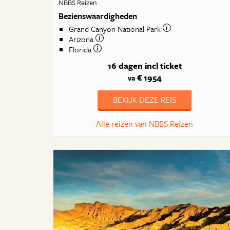
NBBS Reizen
Bezienswaardigheden
Grand Canyon National Park
Arizona
Florida
16 dagen
incl ticket
€ 1954
va
BEKIJK DEZE REIS
Alle reizen van NBBS Reizen