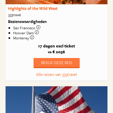
Highlights of the Wild West
333travel
Bezienswaardigheden
San Francisco
Hoover Dam
Monterey
17 dagen
excl ticket
€ 2056
va
BEKIJK DEZE REIS
Alle reizen van 333travel