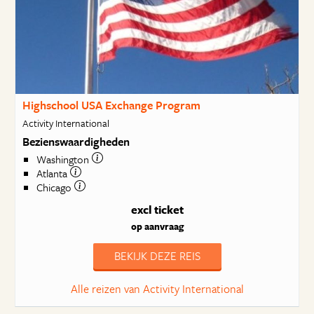
Highschool USA Exchange Program
Activity International
Bezienswaardigheden
Washington
Atlanta
Chicago
excl ticket
op aanvraag
BEKIJK DEZE REIS
Alle reizen van Activity International