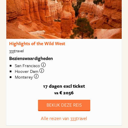
Highlights of the Wild West
333travel
Bezienswaardigheden
San Francisco
Hoover Dam
Monterey
17 dagen
excl ticket
€ 2056
va
BEKIJK DEZE REIS
Alle reizen van 333travel