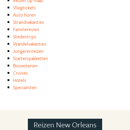
Reizen op maat
Vliegtickets
Auto huren
Strandvakanties
Familiereizen
Stedentrips
Wandelvakanties
Jongerenreizen
Starterspakketten
Bouwstenen
Cruises
Hotels
Specialisten
Reizen New Orleans