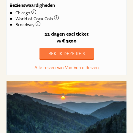
Bezienswaardigheden
Chicago
World of Coca-Cola
Broadway
22 dagen
excl ticket
€ 3500
va
BEKIJK DEZE REIS
Alle reizen van Van Verre Reizen