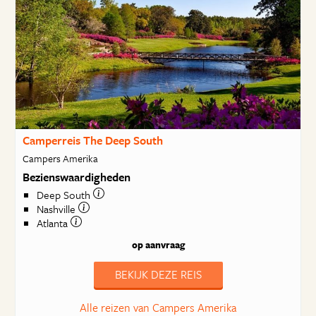
Camperreis The Deep South
Campers Amerika
Bezienswaardigheden
Deep South
Nashville
Atlanta
op aanvraag
BEKIJK DEZE REIS
Alle reizen van Campers Amerika