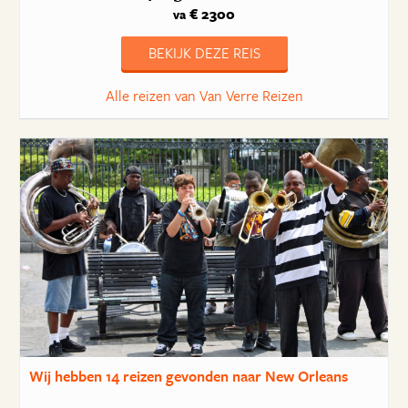
€ 2300
va
BEKIJK DEZE REIS
Alle reizen van Van Verre Reizen
Wij hebben
14 reizen
gevonden naar New Orleans