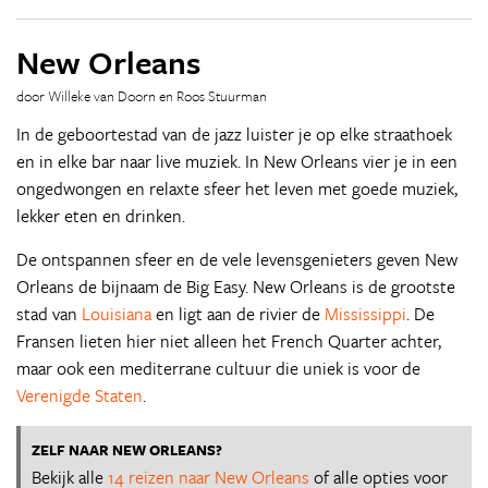
New Orleans
door Willeke van Doorn en Roos Stuurman
In de geboortestad van de jazz luister je op elke straathoek
en in elke bar naar live muziek. In New Orleans vier je in een
ongedwongen en relaxte sfeer het leven met goede muziek,
lekker eten en drinken.
De ontspannen sfeer en de vele levensgenieters geven New
Orleans de bijnaam de Big Easy. New Orleans is de grootste
stad van
Louisiana
en ligt aan de rivier de
Mississippi
. De
Fransen lieten hier niet alleen het French Quarter achter,
maar ook een mediterrane cultuur die uniek is voor de
Verenigde Staten
.
ZELF NAAR NEW ORLEANS?
Bekijk alle
14 reizen naar New Orleans
of alle opties voor