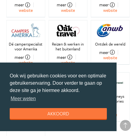
meer
meer
meer
website
website
website
Dé camperspecialist
Reizen & werken in
Ontdek de wereld
voor Amerika
het buitenland
meer
meer
meer
website
website
website
Ook wij gebruiken cookies voor een optimale
gebruikerservaring. Door verder te gaan op
deze site ga je hiermee akkoord.
De Amerika en
Australië, Nieuw-
Where Journeys
Meer weten
Canada specialist
Zeeland & Pacific
Become Stories
specialist
meer
meer
AKKOORD
meer
website
website
website