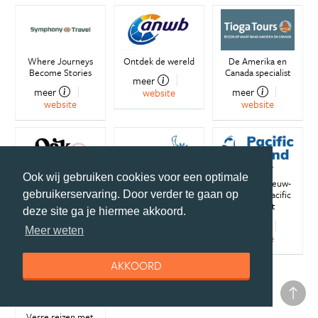
Where Journeys
Ontdek de wereld
De Amerika en
Become Stories
Canada specialist
meer
meer
meer
website
website
website
Ook wij gebruiken cookies voor een optimale
Reizen & werken in
Dé camperspecialist
Australië, Nieuw-
het buitenland
voor Amerika
Zeeland & Pacific
gebruikerservaring. Door verder te gaan op
specialist
deze site ga je hiermee akkoord.
meer
meer
meer
website
website
Meer weten
website
AKKOORD
Verre reizen met