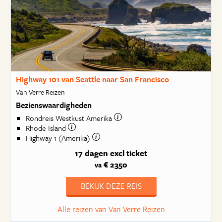
Highway 101 van Seattle naar San Francisco
Van Verre Reizen
Bezienswaardigheden
Rondreis Westkust Amerika
Rhode Island
Highway 1 (Amerika)
17 dagen
excl ticket
€ 2350
va
BEKIJK DEZE REIS
Alle reizen van Van Verre Reizen