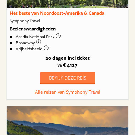
Het beste van Noordoost-Amerika & Canada
Symphony Travel
Bezienswaardigheden
Acadia National Park
Broadway
Vrijheidsbeeld
20 dagen
incl ticket
€ 4127
va
BEKIJK DEZE REIS
Alle reizen van Symphony Travel