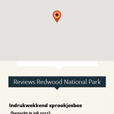
Reviews Redwood National Park
Indrukwekkend sprookjesbos
(bezocht in juli 2017)