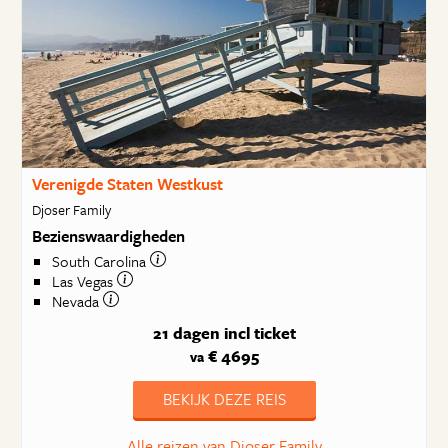
Verenigde Staten Westkust
Djoser Family
Bezienswaardigheden
South Carolina
Las Vegas
Nevada
21 dagen
incl ticket
€ 4695
va
BEKIJK DEZE REIS
Alle reizen van Djoser Family