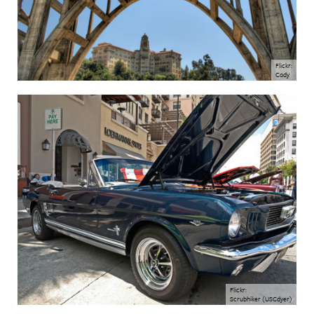
Flickr:
Cody
Flickr:
Scrubhiker (USCdyer)