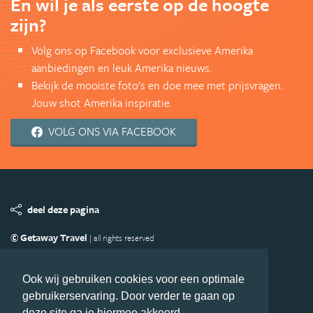
En wil je als eerste op de hoogte
zijn?
Volg ons op Facebook voor exclusieve Amerika
aanbiedingen en leuk Amerika nieuws.
Bekijk de mooiste foto's en doe mee met prijsvragen.
Jouw shot Amerika inspiratie.
VOLG ONS VIA FACEBOOK
deel deze pagina
© Getaway Travel
| all rights reserved
Adverteren
Handige Links
Algemene Voorwaarden
Copyright
Privacy statement
Disclaimer
Cookies
Ook wij gebruiken cookies voor een optimale
gebruikerservaring. Door verder te gaan op
Volg Amerika.nl
deze site ga je hiermee akkoord.