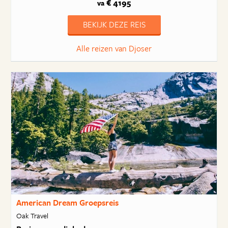
€ 4195
va
BEKIJK DEZE REIS
Alle reizen van Djoser
American Dream Groepsreis
Oak Travel