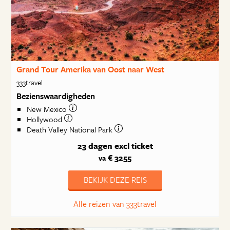
Grand Tour Amerika van Oost naar West
333travel
Bezienswaardigheden
New Mexico
Hollywood
Death Valley National Park
23 dagen
excl ticket
€ 3255
va
BEKIJK DEZE REIS
Alle reizen van 333travel