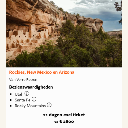
Rockies, New Mexico en Arizona
Van Verre Reizen
Bezienswaardigheden
Utah
Santa Fe
Rocky Mountains
21 dagen
excl ticket
€ 2800
va