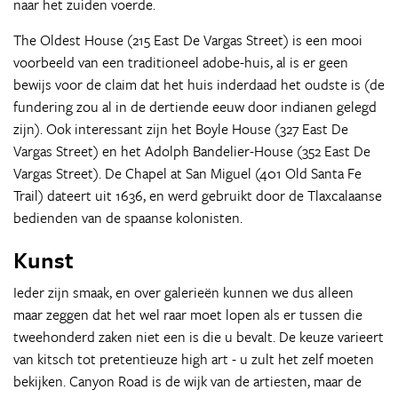
naar het zuiden voerde.
The Oldest House (215 East De Vargas Street) is een mooi
voorbeeld van een traditioneel adobe-huis, al is er geen
bewijs voor de claim dat het huis inderdaad het oudste is (de
fundering zou al in de dertiende eeuw door indianen gelegd
zijn). Ook interessant zijn het Boyle House (327 East De
Vargas Street) en het Adolph Bandelier-House (352 East De
Vargas Street). De Chapel at San Miguel (401 Old Santa Fe
Trail) dateert uit 1636, en werd gebruikt door de Tlaxcalaanse
bedienden van de spaanse kolonisten.
Kunst
Ieder zijn smaak, en over galerieën kunnen we dus alleen
maar zeggen dat het wel raar moet lopen als er tussen die
tweehonderd zaken niet een is die u bevalt. De keuze varieert
van kitsch tot pretentieuze high art - u zult het zelf moeten
bekijken. Canyon Road is de wijk van de artiesten, maar de