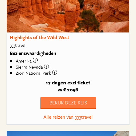
Highlights of the Wild West
333travel
Bezienswaardigheden
Amerika
Sierra Nevada
Zion National Park
17 dagen
excl ticket
€ 2056
va
BEKIJK DEZE REIS
Alle reizen van 333travel