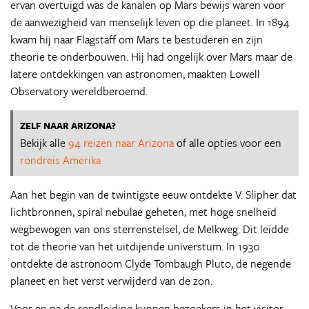
ervan overtuigd was de kanalen op Mars bewijs waren voor
de aanwezigheid van menselijk leven op die planeet. In 1894
kwam hij naar Flagstaff om Mars te bestuderen en zijn
theorie te onderbouwen. Hij had ongelijk over Mars maar de
latere ontdekkingen van astronomen, maakten Lowell
Observatory wereldberoemd.
ZELF NAAR ARIZONA?
Bekijk alle
94 reizen naar Arizona
of alle opties voor een
rondreis Amerika
Aan het begin van de twintigste eeuw ontdekte V. Slipher dat
lichtbronnen, spiral nebulae geheten, met hoge snelheid
wegbewogen van ons sterrenstelsel, de Melkweg. Dit leidde
tot de theorie van het uitdijende universtum. In 1930
ontdekte de astronoom Clyde Tombaugh Pluto, de negende
planeet en het verst verwijderd van de zon.
Voor en na de rondleiding kunnen bezoekers in het visitor