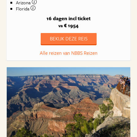
Arizona
Florida
16 dagen
incl ticket
€ 1954
va
BEKIJK DEZE REIS
Alle reizen van NBBS Reizen