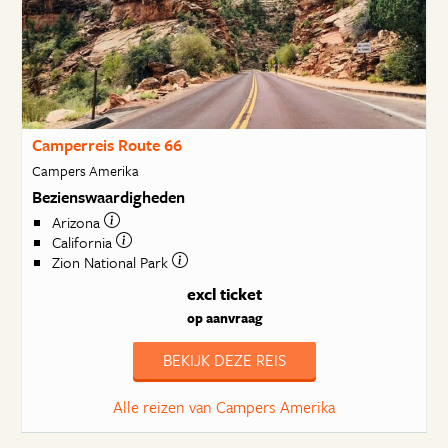
Camperreis Route 66
Campers Amerika
Bezienswaardigheden
Arizona
California
Zion National Park
excl ticket
op aanvraag
BEKIJK DEZE REIS
Alle reizen van Campers Amerika