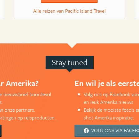
Alle reizen van Pacific Island Travel
Stay tuned
ar Amerika?
En wil je als eers
kse nieuwsbrief boordevol
Volg ons op Facebook voo
s.
en leuk Amerika nieuws.
an onze partners.
Bekijk de mooiste foto's 
kortingen op reisproducten.
shot Amerika inspiratie.
VOLG ONS VIA FACE