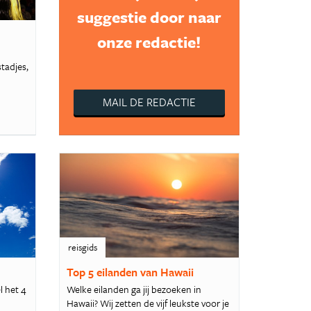
suggestie door naar
onze redactie!
tadjes,
MAIL DE REDACTIE
reisgids
Top 5 eilanden van Hawaii
l het 4
Welke eilanden ga jij bezoeken in
Hawaii? Wij zetten de vijf leukste voor je