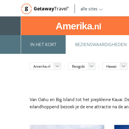
alle sites
Getaway
Travel
©
Amerika
.nl
IN HET KORT
BEZIENSWAARDIGHEDEN
Amerika.nl
Reisgids
Hawaii
Van Oahu en Big Island tot het piepkleine Kauai. De
eilandhoppend bezoek je de ene attractie na de an