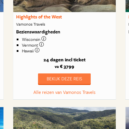
Highlights of the West
Vamonos Travels
Bezienswaardigheden
Wisconsin
Vermont
Hawaii
24 dagen
incl ticket
€ 3799
va
BEKIJK DEZE REIS
Alle reizen van Vamonos Travels