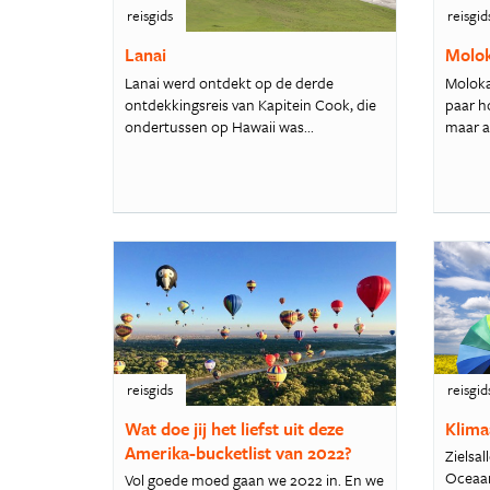
reisgids
reisgid
Lanai
Molok
Lanai werd ontdekt op de derde
Moloka
ontdekkingsreis van Kapitein Cook, die
paar ho
ondertussen op Hawaii was...
maar an
reisgids
reisgid
Wat doe jij het liefst uit deze
Klima
Amerika-bucketlist van 2022?
Zielsal
Oceaan,
Vol goede moed gaan we 2022 in. En we