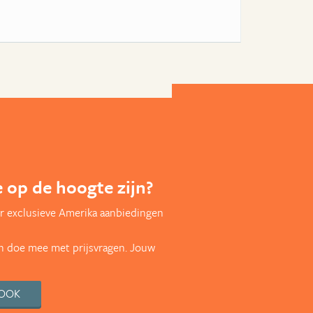
te op de hoogte zijn?
r exclusieve Amerika aanbiedingen
en doe mee met prijsvragen. Jouw
BOOK