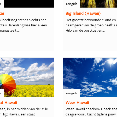
s
reisgids
ai
Big Island (Hawaii)
i heeft nog steeds slechts een
Het grootst bewoonde eiland en
tels. Jarenlang was hier alleen
naamgever van de groep heeft 2 s
anasteelt,...
Hilo aan de oostkust en...
s
reisgids
at Hawaii
Weer Hawaii
leen, in het midden van de Stille
Weer Hawaii checken? Check sne
 ligt Hawaii: een staat
daagse vooruitzicht tijdens jouw