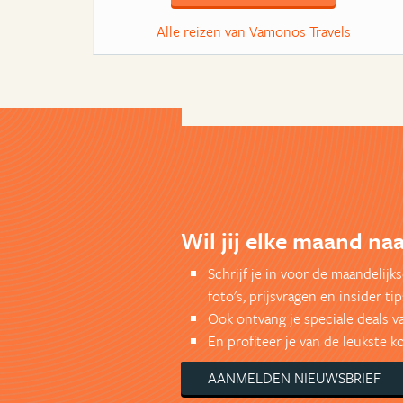
Alle reizen van Vamonos Travels
Wil jij elke maand na
Schrijf je in voor de maandelij
foto's, prijsvragen en insider tip
Ook ontvang je speciale deals v
En profiteer je van de leukste 
AANMELDEN NIEUWSBRIEF