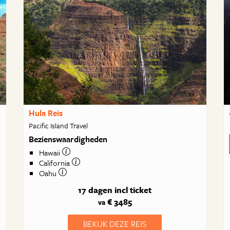
Hula Reis
Pacific Island Travel
Bezienswaardigheden
Hawaii
California
Oahu
17 dagen
incl ticket
€ 3485
va
BEKIJK DEZE REIS