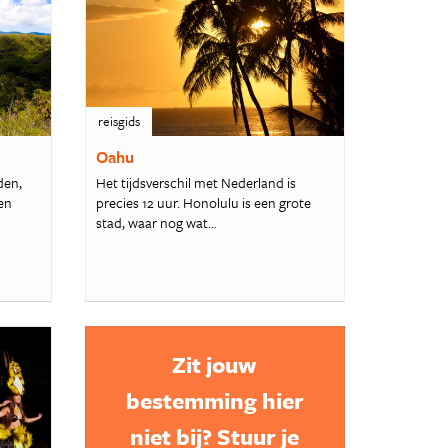
reisgids
Oahu
den,
Het tijdsverschil met Nederland is
en
precies 12 uur. Honolulu is een grote
stad, waar nog wat...
Zit jouw
bestemming hier
niet bij? Stuur je