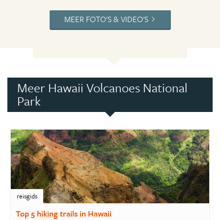
MEER FOTO'S & VIDEO'S
Meer Hawaii Volcanoes National
Park
reisgids
Top 5 hiking trails in Hawaii