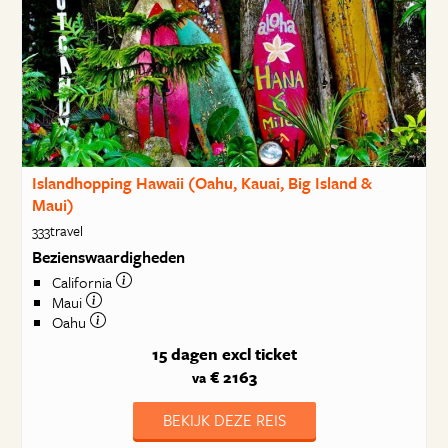
Islandhopping Hawaii (Oahu, Kauai, Big Island &
Maui)
333travel
Bezienswaardigheden
California
Maui
Oahu
15 dagen
excl ticket
€ 2163
va
BEKIJK DEZE REIS