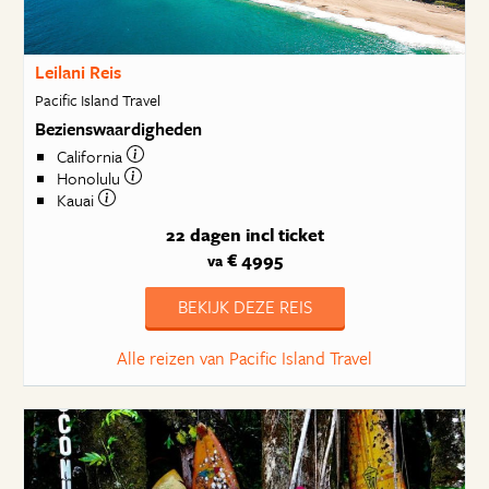
Leilani Reis
Pacific Island Travel
Bezienswaardigheden
California
Honolulu
Kauai
22 dagen
incl ticket
€ 4995
va
BEKIJK DEZE REIS
Alle reizen van Pacific Island Travel