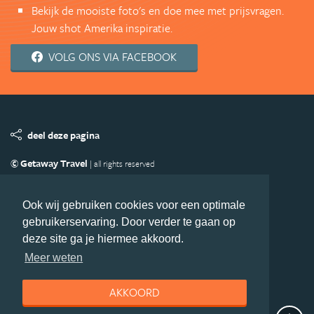
Bekijk de mooiste foto's en doe mee met prijsvragen.
Jouw shot Amerika inspiratie.
VOLG ONS VIA FACEBOOK
deel deze pagina
© Getaway Travel
| all rights reserved
Adverteren
Handige Links
Algemene Voorwaarden
Copyright
Privacy statement
Disclaimer
Cookies
Ook wij gebruiken cookies voor een optimale
gebruikerservaring. Door verder te gaan op
Volg Amerika.nl
deze site ga je hiermee akkoord.
Nieuwsbrief
Facebook
Meer weten
AKKOORD