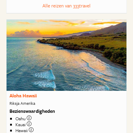
Alle reizen van 333travel
Aloha Hawaii
Riksja Amerika
Bezienswaardigheden
Oahu
Kauai
Hawaii