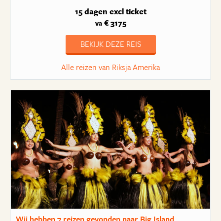
15 dagen
excl ticket
€ 3175
va
BEKIJK DEZE REIS
Alle reizen van Riksja Amerika
Wij hebben
7 reizen
gevonden naar Big Island