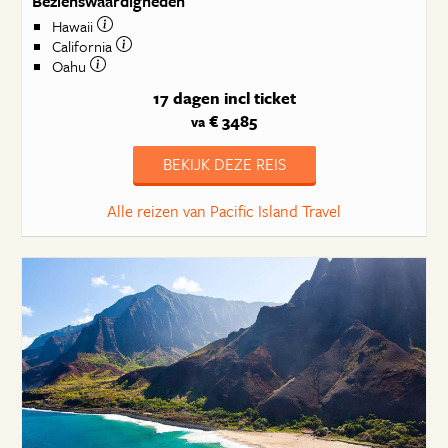
Bezienswaardigheden
Hawaii
California
Oahu
17 dagen
incl ticket
€ 3485
va
BEKIJK DEZE REIS
Alle reizen van Pacific Island Travel