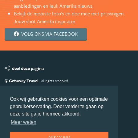
aanbiedingen en leuk Amerika nieuws.
Bekijk de mooiste foto's en doe mee met prijsvragen.
Jouw shot Amerika inspiratie.
VOLG ONS VIA FACEBOOK
deel deze pagina
© Getaway Travel
| all rights reserved
Adverteren
Handige Links
Algemene Voorwaarden
Copyright
Privacy statement
Disclaimer
Cookies
Ook wij gebruiken cookies voor een optimale
gebruikerservaring. Door verder te gaan op
Volg Amerika.nl
deze site ga je hiermee akkoord.
Nieuwsbrief
Facebook
Meer weten
AKKOORD