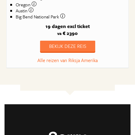
Oregon
Austin
Big Bend National Park
19 dagen
excl ticket
€ 2390
va
BEKIJK DEZE REIS
Alle reizen van Riksja Amerika