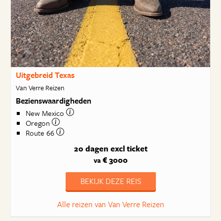
Uitgebreid Texas
Van Verre Reizen
Bezienswaardigheden
New Mexico
Oregon
Route 66
20 dagen
excl ticket
€ 3000
va
BEKIJK DEZE REIS
Alle reizen van Van Verre Reizen