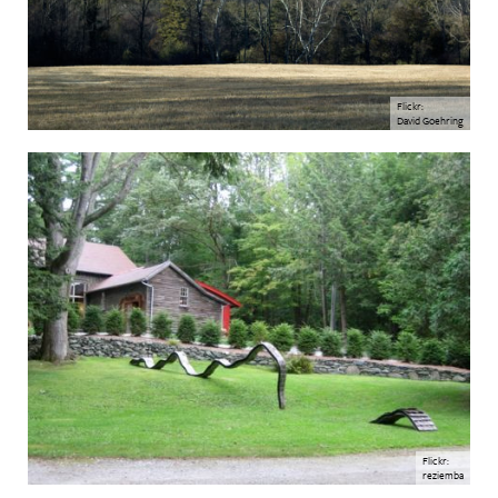
Flickr:
David Goehring
Flickr:
reziemba