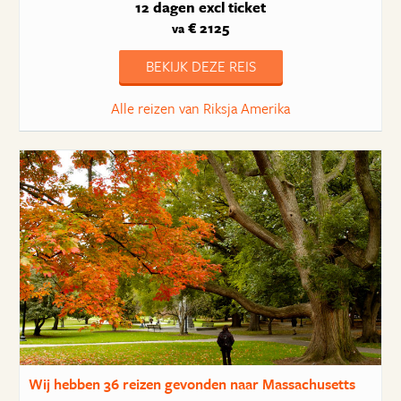
12 dagen
excl ticket
€ 2125
va
BEKIJK DEZE REIS
Alle reizen van Riksja Amerika
Wij hebben
36 reizen
gevonden naar Massachusetts