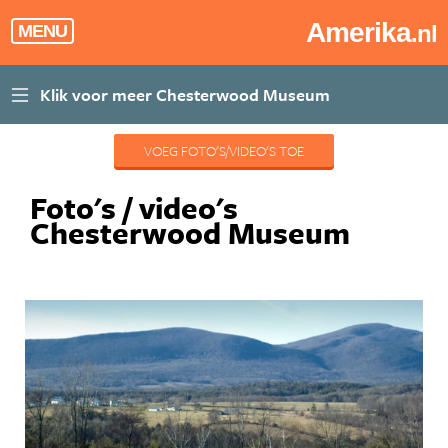
Amerika
.nl
MENU
VOEG FOTO'S/VIDEO'S TOE
Foto's / video's
Chesterwood Museum