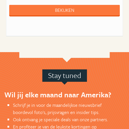
BEKIJKEN
Stay tuned
Wil jij elke maand naar Amerika?
Schrijf je in voor de maandelijkse nieuwsbrief
boordevol foto's, prijsvragen en insider tips.
Ook ontvang je speciale deals van onze partners.
En profiteer je van de leukste kortingen op