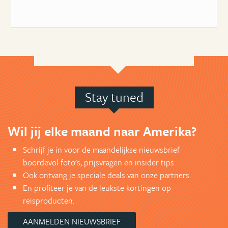
Stay tuned
Wil jij elke maand naar Amerika?
Schrijf je in voor de maandelijkse nieuwsbrief
boordevol foto's, prijsvragen en insider tips.
Ook ontvang je speciale deals van onze partners.
En profiteer je van de leukste kortingen op
reisproducten.
AANMELDEN NIEUWSBRIEF