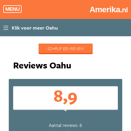
Amerika
.nl
MENU
SCHRIJF EEN REVIEW
Reviews Oahu
8,9
Aantal reviews: 6