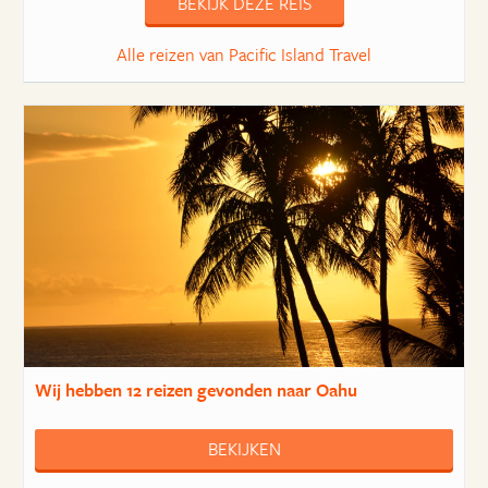
BEKIJK DEZE REIS
Alle reizen van Pacific Island Travel
Wij hebben
12 reizen
gevonden naar Oahu
BEKIJKEN