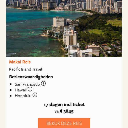
Makai Reis
Pacific Island Travel
Bezienswaardigheden
San Francisco
Hawaii
Honolulu
17 dagen
incl ticket
€ 3845
va
BEKIJK DEZE REIS