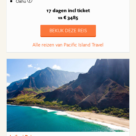
Oahu
17 dagen
incl ticket
€ 3485
va
BEKIJK DEZE REIS
Alle reizen van Pacific Island Travel