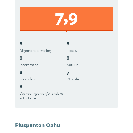
7,9
8
8
Algemene ervaring
Locals
8
8
Interessant
Natuur
8
7
Stranden
Wildlife
8
Wandelingen en/of andere
activiteiten
Pluspunten Oahu