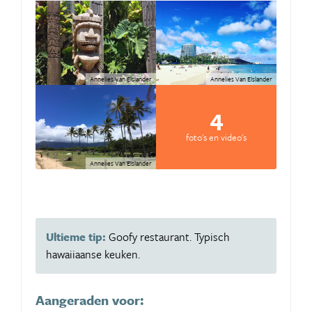
Annelies Van Elslander
Annelies Van Elslander
4
foto's en video's
Annelies Van Elslander
Ultieme tip:
Goofy restaurant. Typisch
hawaiiaanse keuken.
Aangeraden voor: