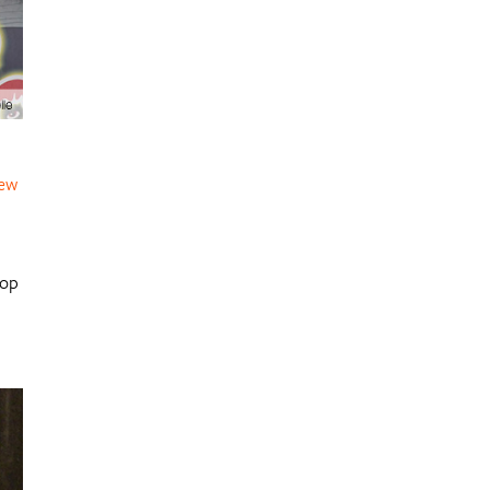
ew
 op