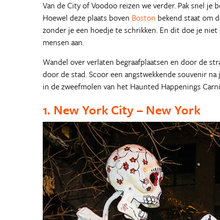
Van de City of Voodoo reizen we verder. Pak snel je 
Hoewel deze plaats boven
Boston
bekend staat om de
zonder je een hoedje te schrikken. En dit doe je niet
mensen aan.
Wandel over verlaten begraafplaatsen en door de stra
door de stad. Scoor een angstwekkende souvenir na j
in de zweefmolen van het Haunted Happenings Carni
1. New York City – New York