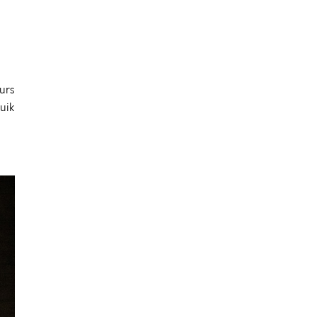
ours
uik