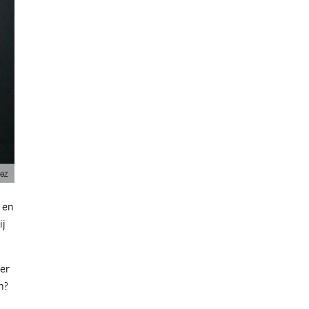
 en
ij
ver
n?