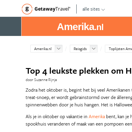
alle sites
Getaway
Travel
©
Amerika
.nl
Amerika.nl
Reisgids
Toplijsten Am
Top 4 leukste plekken om H
door Suzanne Rijnja
Zodra het oktober is, begint het bij veel Amerikanen
treat-snoep, er wordt gebrainstormd over de állerengs
spinnenwebben door je huis hangen. Het is Hallowee
Als je in oktober op vakantie in
Amerika
bent, kan je
spookhuis veranderen of maak van een pompoen een en