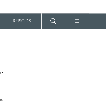
REISGIDS
r-
er.