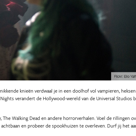
knikkende knieën verdwaal je in een doolhof vol vampieren, heksen
Nights verandert de Hollywood-wereld van de Universal Studios b
y, The Walking Dead en andere horrorverhalen. Voel de rillingen o
de achtbaan en probeer de spookhuizen te overleven. Durf jij het aa