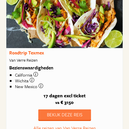
Roadtrip Texmex
Van Verre Reizen
Bezienswaardigheden
California
Wichita
New Mexico
17 dagen
excl ticket
€ 3150
va
BEKIJK DEZE REIS
Alle reizen van Van Verre Reizen