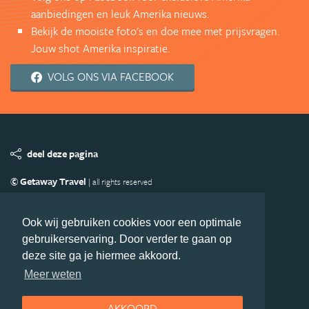
aanbiedingen en leuk Amerika nieuws.
Bekijk de mooiste foto's en doe mee met prijsvragen.
Jouw shot Amerika inspiratie.
VOLG ONS VIA FACEBOOK
deel deze pagina
© Getaway Travel
| all rights reserved
Adverteren
Handige Links
Algemene Voorwaarden
Copyright
Privacy statement
Disclaimer
Cookies
Ook wij gebruiken cookies voor een optimale
gebruikerservaring. Door verder te gaan op
Volg Amerika.nl
deze site ga je hiermee akkoord.
Nieuwsbrief
Facebook
Meer weten
AKKOORD