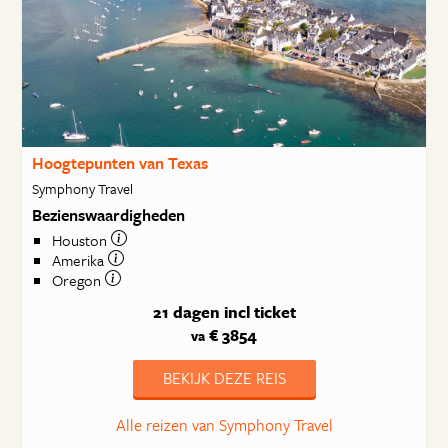
Hoogtepunten van Texas
Symphony Travel
Bezienswaardigheden
Houston
Amerika
Oregon
21 dagen
incl ticket
€ 3854
va
BEKIJK DEZE REIS
Alle reizen van Symphony Travel