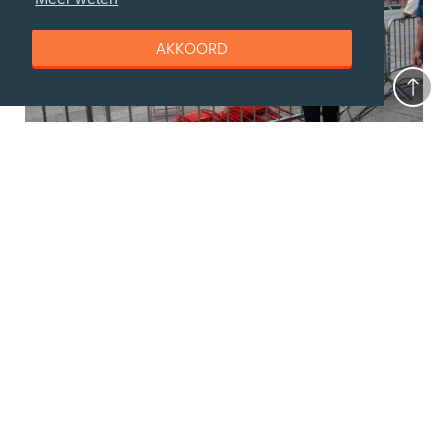
AKKOORD
Shachar Brinkema