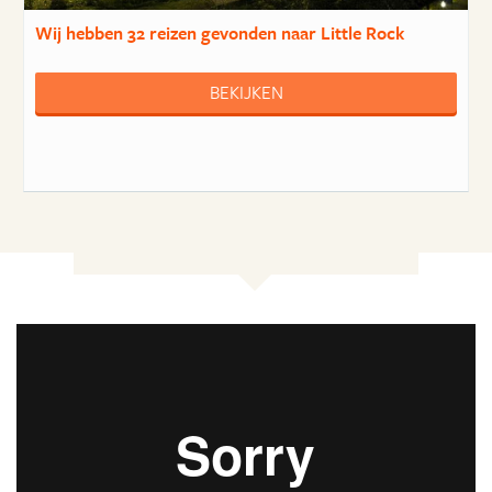
Wij hebben
32 reizen
gevonden naar Little Rock
BEKIJKEN