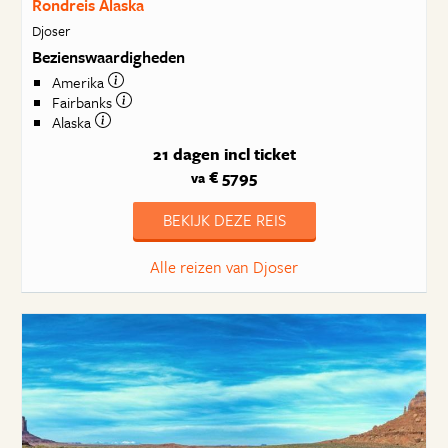
Rondreis Alaska
Djoser
Bezienswaardigheden
Amerika
Fairbanks
Alaska
21 dagen
incl ticket
€ 5795
va
BEKIJK DEZE REIS
Alle reizen van Djoser