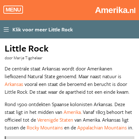
Amerika
.nl
MENU
Little Rock
door Marije Tigchelaar
De centrale staat Arkansas wordt door Amerikanen
liefkozend Natural State genoemd. Maar naast natuur is
Arkansas
vooral een staat die beroemd en berucht is door
Little Rock. De staat waar de apartheid tot een einde kwam.
Rond 1500 ontdekten Spaanse kolonisten Arkansas. Deze
staat ligt in het midden van
Amerika
. Vanaf 1803 behoort het
officieel tot de
Verenigde Staten
van Amerika. Arkansas ligt
tussen de
Rocky Mountains
en de
Appalachian Mountains
in.