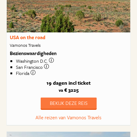
USA on the road
Vamonos Travels
Bezienswaardigheden
Washington D.C.
San Francisco
Florida
19 dagen
incl ticket
€ 3225
va
BEKIJK DEZE REIS
Alle reizen van Vamonos Travels