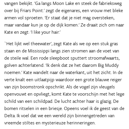
vangen bekijkt. 'Ga langs Moon Lake en steek de fabrieksweg
over bij Friars Point.' zegt de eigenares, een vrouw met bleke
armen vol sproeten. 'Er staat dat je niet mag oversteken,
maar vandaar kun je op de dijk komen.' Ze draait zich om naar
Kate en zegt: 'I like your hair.'
`Het lijkt wel theewater', zegt Kate als we op een stuk gras
staan en de Mississippi langs zien stromen aan de voet van
de steile wal. Een rode sleepboot sputtert stroomafwaarts,
golven achterlatend. 'Ik denk dat ze het daarom Big Muddy
noemen.' Kate wandelt naar de waterkant, uit het zicht. In de
verte knalt een uitlaatpijp waardoor een grote blauwe reiger
van zijn boomstronk opschrikt. Als de vogel zijn vleugels
openvouwt en opvliegt, komt Kate te voorschijn met het lege
schild van een schildpad. De lucht achter haar is glazig. De
bomen ritselen in een briesje. Opeens voel ik de geest van de
Delta. Ik voel dat we een wereld zijn binnengetreden van
vreemde stiltes en mysterieuze herinneringen.