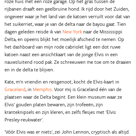
roze huis met een roze garage. Op het gras tussen de
rijbanen draaft een geelbruine hond. Ik rijd door het Zuiden,
ongeveer waar je het land van de katoen verruilt voor dat van
het suikerriet, waar je van de delta naar de bayou gaat. Tien
dagen geleden reisde ik van
New York
naar de Mississippi
Delta, en opeens blijkt het moeilijk afscheid te nemen. Op
het dashboard van mijn rode cabriolet ligt een dot ruwe
katoen naast een ansichtkaart van de jonge Elvis in een
nauwsluitend rood pak. Ze schreeuwen me toe om te draaien
en in de delta te blijven.
Kate, m'n vriendin en reisgenoot, kocht de Elvis-kaart in
Graceland
, in
Memphis
. Voor mij is Graceland één van de
plaatsen waar de Delta begint. Een klein museum waar ze
Elvis' gouden platen bewaren, zijn trofeeën, zijn
kranteknipsels en zijn kleren, en zelfs flesjes met 'Elvis
Presley-reukwater'.
'Vóór Elvis was er niets', zei John Lennon, cryptisch als altijd.