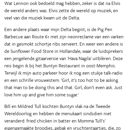
Wat Lennon ook bedoeld mag hebben, zeker is dat na Elvis
de wereld anders was. Elvis zette de wereld op muziek, en
veel van die muziek kwam uit de Delta.
Een andere plaats waar mijn Delta begint, is de Pig Pen
Barbecue aan Route 61 met zijn neonreclame van een varken
dat in gesmokt schortje ribs serveert. En weer een andere is
de Sunflower Food Store in Hollandale, waar de luidsprekers
een jengelende gitaarversie van 'Hava Nagila' uitblèren. Deze
reis begin ik bij het Buntyn Restaurant in oost-Memphis.
Terwijl ik mijn auto parkeer hoor ik nog een stukje talk-radio
en een schrille vrouwestem: 'Girl, it's too hot to be asking
that man to be doing this and that. Girl, don't even ask. Just
love him up and give him some sugar.'
Bill en Mildred Tull kochten Buntyn vlak na de Tweede
Wereldoorlog en hebben de menukaart sindsdien niet
veranderd: fried chicken in batter en Momma Tull's'
eigengemaakte broodjes, gebak en vruchtentaartjes, die, zo