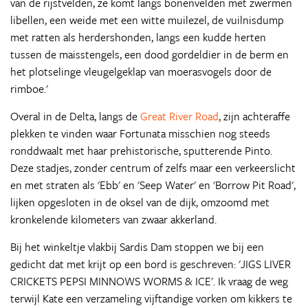
van de rijstvelden, ze komt langs bonenvelden met zwermen
libellen, een weide met een witte muilezel, de vuilnisdump
met ratten als herdershonden, langs een kudde herten
tussen de maisstengels, een dood gordeldier in de berm en
het plotselinge vleugelgeklap van moerasvogels door de
rimboe.'
Overal in de Delta, langs de
Great River Road
, zijn achteraffe
plekken te vinden waar Fortunata misschien nog steeds
ronddwaalt met haar prehistorische, sputterende Pinto.
Deze stadjes, zonder centrum of zelfs maar een verkeerslicht
en met straten als 'Ebb' en 'Seep Water' en 'Borrow Pit Road',
lijken opgesloten in de oksel van de dijk, omzoomd met
kronkelende kilometers van zwaar akkerland.
Bij het winkeltje vlakbij Sardis Dam stoppen we bij een
gedicht dat met krijt op een bord is geschreven: 'JIGS LIVER
CRICKETS PEPSI MINNOWS WORMS & ICE'. Ik vraag de weg
terwijl Kate een verzameling vijftandige vorken om kikkers te