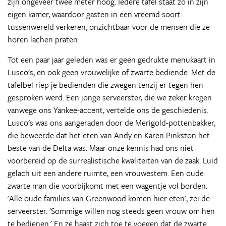
zijn ongeveer twee meter hoog. Iedere tafel staat zo in zijn
eigen kamer, waardoor gasten in een vreemd soort
tussenwereld verkeren, onzichtbaar voor de mensen die ze
horen lachen praten.
Tot een paar jaar geleden was er geen gedrukte menukaart in
Lusco's, en ook geen vrouwelijke of zwarte bediende. Met de
tafelbel riep je bedienden die zwegen tenzij er tegen hen
gesproken werd. Een jonge serveerster, die we zeker kregen
vanwege ons Yankee-accent, vertelde ons de geschiedenis.
Lusco's was ons aangeraden door de Merigold-pottenbakker,
die beweerde dat het eten van Andy en Karen Pinkston het
beste van de Delta was. Maar onze kennis had ons niet
voorbereid op de surrealistische kwaliteiten van de zaak. Luid
gelach uit een andere ruimte, een vrouwestem. Een oude
zwarte man die voorbijkomt met een wagentje vol borden.
'Alle oude families van Greenwood komen hier eten', zei de
serveerster. 'Sommige willen nog steeds geen vrouw om hen
te bedienen.' En ze haast zich toe te voegen dat de zwarte