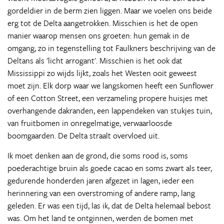
gordeldier in de berm zien liggen. Maar we voelen ons beide
erg tot de Delta aangetrokken. Misschien is het de open
manier waarop mensen ons groeten: hun gemak in de
omgang, zo in tegenstelling tot Faulkners beschrijving van de
Deltans als 'licht arrogant'. Misschien is het ook dat
Mississippi zo wijds lijkt, zoals het Westen ooit geweest
moet zijn. Elk dorp waar we langskomen heeft een Sunflower
of een Cotton Street, een verzameling propere huisjes met
overhangende dakranden, een lappendeken van stukjes tuin,
van fruitbomen in onregelmatige, verwaarloosde
boomgaarden. De Delta straalt overvloed uit.
Ik moet denken aan de grond, die soms rood is, soms
poederachtige bruin als goede cacao en soms zwart als teer,
gedurende honderden jaren afgezet in lagen, ieder een
herinnering van een overstroming of andere ramp, lang
geleden. Er was een tijd, las ik, dat de Delta helemaal bebost
was. Om het land te ontginnen, werden de bomen met