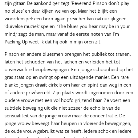
zijn gitaar. De aankondiger zegt 'Reverend Pinson don't play
no blues' en daar kijken we van op. Maar het blijkt een
woordenspel: een born-again preacher kan natuurlijk geen
'duivelse muziek' spelen. 'The blues you hear may be in your
mind,' zegt de man, maar vanaf de eerste noten van I'm
Packing Up weet ik dat hij ook in mijn oren zit.
Pinson en andere bluesmen brengen het publiek tot tranen,
laten het schudden van het lachen en verleiden het tot
onverwachte heupbewegingen. Een jonge schoonheid op het
gras staat op en swingt op een uitdagende manier. Een rare
blanke jongen draait cirkels om haar en spint dan weg in een
of andere privéwereld. Zijn plaats wordt ingenomen door een
oudere vrouw met een vol hoofd grijzend haar. Ze voert een
subtiele beweging uit die niet zozeer de echo is van de
sensualiteit van de jonge vrouw maar de concentratie. De
jonge vrouw beweegt haar heupen in vloeiende bewegingen,
de oude vrouw gebruikt wat ze heeft. Iedere schok en iedere