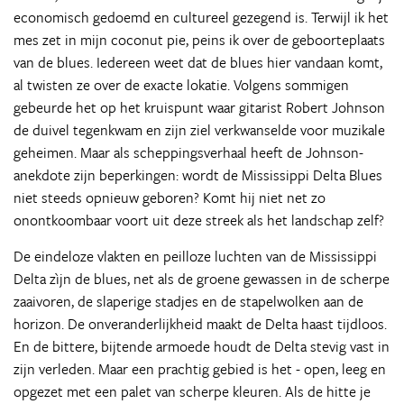
economisch gedoemd en cultureel gezegend is. Terwijl ik het
mes zet in mijn coconut pie, peins ik over de geboorteplaats
van de blues. Iedereen weet dat de blues hier vandaan komt,
al twisten ze over de exacte lokatie. Volgens sommigen
gebeurde het op het kruispunt waar gitarist Robert Johnson
de duivel tegenkwam en zijn ziel verkwanselde voor muzikale
geheimen. Maar als scheppingsverhaal heeft de Johnson-
anekdote zijn beperkingen: wordt de Mississippi Delta Blues
niet steeds opnieuw geboren? Komt hij niet net zo
onontkoombaar voort uit deze streek als het landschap zelf?
De eindeloze vlakten en peilloze luchten van de Mississippi
Delta zìjn de blues, net als de groene gewassen in de scherpe
zaaivoren, de slaperige stadjes en de stapelwolken aan de
horizon. De onveranderlijkheid maakt de Delta haast tijdloos.
En de bittere, bijtende armoede houdt de Delta stevig vast in
zijn verleden. Maar een prachtig gebied is het - open, leeg en
opgezet met een palet van scherpe kleuren. Als de hitte je