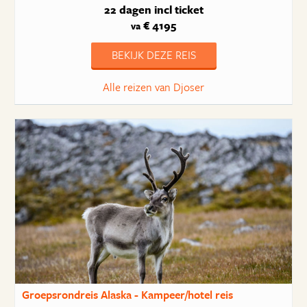
22 dagen
incl ticket
€ 4195
va
BEKIJK DEZE REIS
Alle reizen van Djoser
Groepsrondreis Alaska - Kampeer/hotel reis