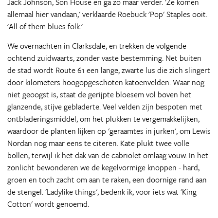
Jack Johnson, Son House en ga zo maar verder. 'Ze komen
allemaal hier vandaan,' verklaarde Roebuck 'Pop' Staples ooit.
'All of them blues folk.'
We overnachten in Clarksdale, en trekken de volgende
ochtend zuidwaarts, zonder vaste bestemming. Net buiten
de stad wordt Route 61 een lange, zwarte lus die zich slingert
door kilometers hoogopgeschoten katoenvelden. Waar nog
niet geoogst is, staat de gerijpte bloesem vol boven het
glanzende, stijve gebladerte. Veel velden zijn bespoten met
ontbladeringsmiddel, om het plukken te vergemakkelijken,
waardoor de planten lijken op 'geraamtes in jurken', om Lewis
Nordan nog maar eens te citeren. Kate plukt twee volle
bollen, terwijl ik het dak van de cabriolet omlaag vouw. In het
zonlicht bewonderen we de kegelvormige knoppen - hard,
groen en toch zacht om aan te raken, een doornige rand aan
de stengel. 'Ladylike things', bedenk ik, voor iets wat 'King
Cotton' wordt genoemd.