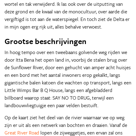
wortel en tak verwijderd. Ik las ook over de uitputting van
deze grond en de kwaal van de monocultuur, over aarde die
vergiftigd is tot aan de waterspiegel. En toch ziet de Delta er
in mijn ogen erg rijk uit, alles behalve verwoest.
Grootse beschrijvingen
In hoog tempo over een tweebaans golvende weg rijden we
door Itta Bena het open land in, voorbij de stalen brug over
de Sunflower River, door een gehucht van amper acht huisjes
en een bord met het aantal inwoners erop gekalkt, langs
gigantische balen katoen die wachten op transport, langs een
Little Wimps Bar B Q House, langs een afgebladderd
billboard waarop staat: SAY NO TO DRUG, terwijl een
landbouwvliegtuigje een paar velden bestuift.
Op de kaart ziet het deel van de rivier waarnaar we op weg
zijn er uit als een netwerk van bochten en draaien. Vanaf de
Great River Road
lopen de zijweggetjes, een ervan zal ons