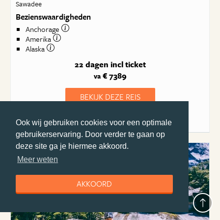
Sawadee
Bezienswaardigheden
Anchorage
Amerika
Alaska
22 dagen
incl ticket
€ 7389
va
BEKIJK DEZE REIS
Alle reizen van Sawadee
Ook wij gebruiken cookies voor een optimale
gebruikerservaring. Door verder te gaan op
deze site ga je hiermee akkoord.
Meer weten
AKKOORD