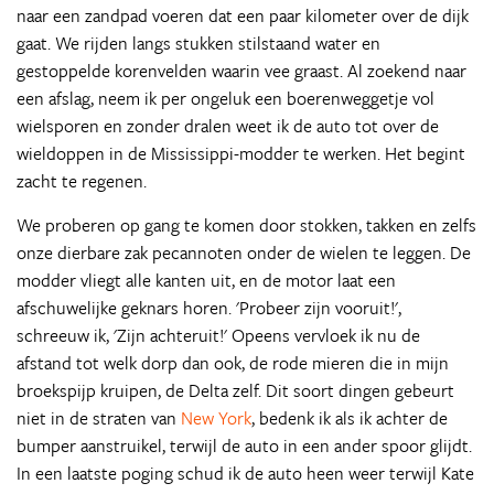
naar een zandpad voeren dat een paar kilometer over de dijk
gaat. We rijden langs stukken stilstaand water en
gestoppelde korenvelden waarin vee graast. Al zoekend naar
een afslag, neem ik per ongeluk een boerenweggetje vol
wielsporen en zonder dralen weet ik de auto tot over de
wieldoppen in de Mississippi-modder te werken. Het begint
zacht te regenen.
We proberen op gang te komen door stokken, takken en zelfs
onze dierbare zak pecannoten onder de wielen te leggen. De
modder vliegt alle kanten uit, en de motor laat een
afschuwelijke geknars horen. 'Probeer zijn vooruit!',
schreeuw ik, 'Zijn achteruit!' Opeens vervloek ik nu de
afstand tot welk dorp dan ook, de rode mieren die in mijn
broekspijp kruipen, de Delta zelf. Dit soort dingen gebeurt
niet in de straten van
New York
, bedenk ik als ik achter de
bumper aanstruikel, terwijl de auto in een ander spoor glijdt.
In een laatste poging schud ik de auto heen weer terwijl Kate