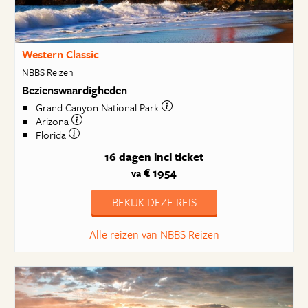
Western Classic
NBBS Reizen
Bezienswaardigheden
Grand Canyon National Park
Arizona
Florida
16 dagen
incl ticket
€ 1954
va
BEKIJK DEZE REIS
Alle reizen van NBBS Reizen