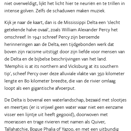
niet overweldigt, lijkt het licht hier te neuriën en te trillen in
intense golven. Zelfs de schaduwen maken muziek.
Kijk je naar de kaart, dan is de Mississippi Delta een 'slecht
getekende halve ovaal', zoals William Alexander Percy het
omschreef. In 1941 schreef Percy zijn beroemde
herinneringen aan de Delta, een tijdgebonden werk dat
boven zijn racisme uitstijgt door zijn liefde voor mensen van
de Delta en de bijbelse beschrijvingen van het land.
'Memphis is at its northern and Vicksburg at its southern
tip', scheef Percy over deze alluviale vlakte van 350 kilometer
lengte en 80 kilometer breedte, die van de rivier omlaag
loopt als een gigantische afvoerput.
De Delta is bovenal een waterlandschap, bezaaid met slootjes
en meertjes (er is vrijwel geen water waar niet een eenzame
visser een lijntje uit heeft gegooid), doorwoven met
moerassen en trage rivieren met namen als Quiver,
Tallahatchie, Bogue Phalia of Yazoo, en met een uitbundig