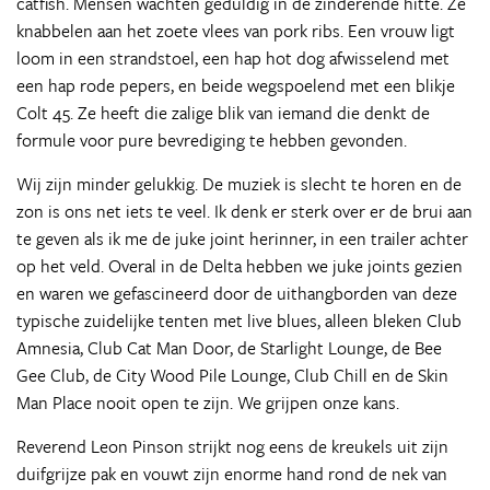
catfish. Mensen wachten geduldig in de zinderende hitte. Ze
knabbelen aan het zoete vlees van pork ribs. Een vrouw ligt
loom in een strandstoel, een hap hot dog afwisselend met
een hap rode pepers, en beide wegspoelend met een blikje
Colt 45. Ze heeft die zalige blik van iemand die denkt de
formule voor pure bevrediging te hebben gevonden.
Wij zijn minder gelukkig. De muziek is slecht te horen en de
zon is ons net iets te veel. Ik denk er sterk over er de brui aan
te geven als ik me de juke joint herinner, in een trailer achter
op het veld. Overal in de Delta hebben we juke joints gezien
en waren we gefascineerd door de uithangborden van deze
typische zuidelijke tenten met live blues, alleen bleken Club
Amnesia, Club Cat Man Door, de Starlight Lounge, de Bee
Gee Club, de City Wood Pile Lounge, Club Chill en de Skin
Man Place nooit open te zijn. We grijpen onze kans.
Reverend Leon Pinson strijkt nog eens de kreukels uit zijn
duifgrijze pak en vouwt zijn enorme hand rond de nek van