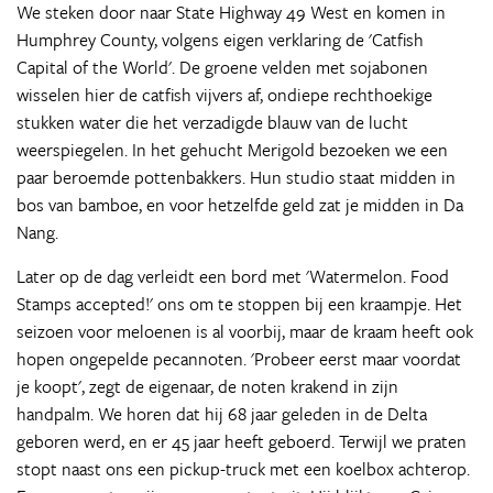
We steken door naar State Highway 49 West en komen in
Humphrey County, volgens eigen verklaring de 'Catfish
Capital of the World'. De groene velden met sojabonen
wisselen hier de catfish vijvers af, ondiepe rechthoekige
stukken water die het verzadigde blauw van de lucht
weerspiegelen. In het gehucht Merigold bezoeken we een
paar beroemde pottenbakkers. Hun studio staat midden in
bos van bamboe, en voor hetzelfde geld zat je midden in Da
Nang.
Later op de dag verleidt een bord met 'Watermelon. Food
Stamps accepted!' ons om te stoppen bij een kraampje. Het
seizoen voor meloenen is al voorbij, maar de kraam heeft ook
hopen ongepelde pecannoten. 'Probeer eerst maar voordat
je koopt', zegt de eigenaar, de noten krakend in zijn
handpalm. We horen dat hij 68 jaar geleden in de Delta
geboren werd, en er 45 jaar heeft geboerd. Terwijl we praten
stopt naast ons een pickup-truck met een koelbox achterop.