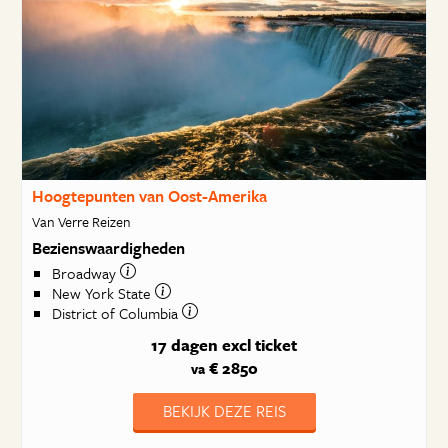
Hoogtepunten van Oost-Amerika
Van Verre Reizen
Bezienswaardigheden
Broadway
New York State
District of Columbia
17 dagen
excl ticket
€ 2850
va
BEKIJK DEZE REIS