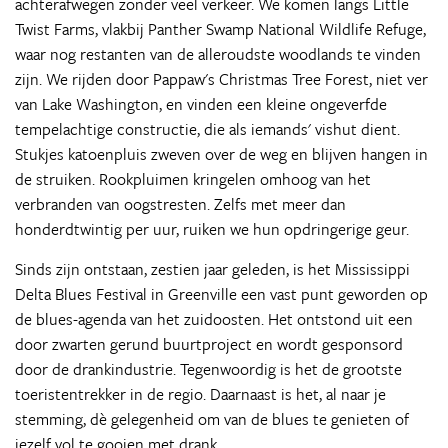
achterafwegen zonder veel verkeer. We komen langs Little
Twist Farms, vlakbij Panther Swamp National Wildlife Refuge,
waar nog restanten van de alleroudste woodlands te vinden
zijn. We rijden door Pappaw's Christmas Tree Forest, niet ver
van Lake Washington, en vinden een kleine ongeverfde
tempelachtige constructie, die als iemands' vishut dient.
Stukjes katoenpluis zweven over de weg en blijven hangen in
de struiken. Rookpluimen kringelen omhoog van het
verbranden van oogstresten. Zelfs met meer dan
honderdtwintig per uur, ruiken we hun opdringerige geur.
Sinds zijn ontstaan, zestien jaar geleden, is het Mississippi
Delta Blues Festival in Greenville een vast punt geworden op
de blues-agenda van het zuidoosten. Het ontstond uit een
door zwarten gerund buurtproject en wordt gesponsord
door de drankindustrie. Tegenwoordig is het de grootste
toeristentrekker in de regio. Daarnaast is het, al naar je
stemming, dè gelegenheid om van de blues te genieten of
jezelf vol te gooien met drank.