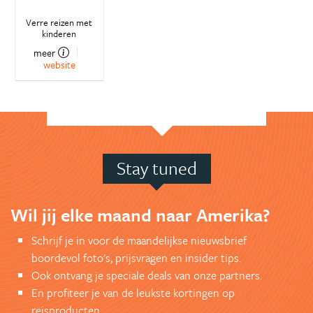
Verre reizen met
kinderen
meer
website
Stay tuned
Wil jij elke maand naar Amerika?
Schrijf je in voor de maandelijkse nieuwsbrief
boordevol foto's, prijsvragen en insider tips.
Ook ontvang je speciale deals van onze partners.
En profiteer je van de leukste kortingen op
reisproducten.