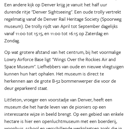
Een andere kijk op Denver krijg je vanuit het half uur
durende ritje "Denver Sightseeing". Een oude trolly vertrekt
regelmatig vanaf de Denver Rail Heritage Society (Spoorweg
museum). De trolly rijdt van April tot September dagelijks
vanaf 11:00 tot 15:15, en 11:00 tot 16:15 op Zaterdag en
Zondag.
Op wat grotere afstand van het centrum, bij het voormalige
Lowry Airforce Base ligt "Wings Over the Rockies Air and
Space Museum". Liefhebbers van oude en nieuwe vliegtuigen
kunnen hun hart ophalen. Het museum is direct te
herkennen aan de grote B-52 bommenwerper die voor de
deur geparkeerd staat.
Littleton, vroeger een voorstadje van Denver, heeft een
museum die het harde leven van de pioniers op een
interessante wijze in beeld brengt. Op een gebied van enkele
hectare is hier een openluchtmuseum met een boerderij,
woonhuis, school en verschillende werkplaatsen zoals die in