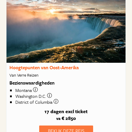
Hoogtepunten van Oost-Amerika
Van Verre Reizen
Bezienswaardigheden
Montana
Washington D.C.
District of Columbia
17 dagen
excl ticket
€ 2850
va
BEKIJK DEZE REIS