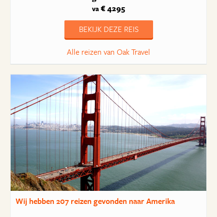
€ 4295
va
BEKIJK DEZE REIS
Alle reizen van Oak Travel
Wij hebben
207 reizen
gevonden naar Amerika