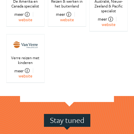
De Amerika en
Reizen & werken in
Australië, Nieuw-
Canada specialist
het buitenland
Zeeland & Pacific
specialist
meer
meer
meer
website
website
website
Verre reizen met
kinderen
meer
website
Stay tuned