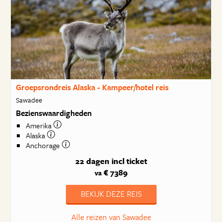
Groepsrondreis Alaska - Kampeer/hotel reis
Sawadee
Bezienswaardigheden
Amerika
Alaska
Anchorage
22 dagen
incl ticket
€ 7389
va
BEKIJK DEZE REIS
Alle reizen van Sawadee