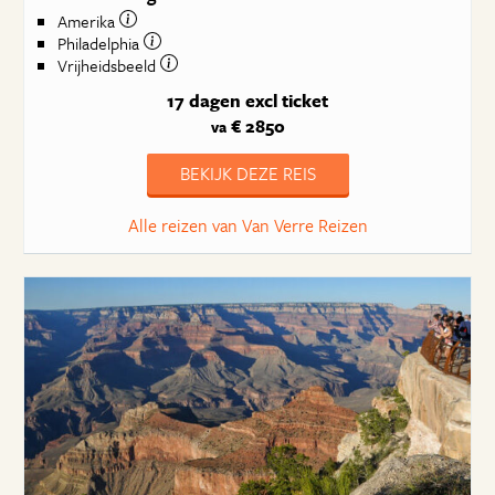
Amerika
Philadelphia
Vrijheidsbeeld
17 dagen
excl ticket
€ 2850
va
BEKIJK DEZE REIS
Alle reizen van Van Verre Reizen