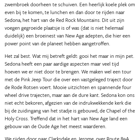
zwembroek doorheen te schuiven. Een heerlijk koele plek om
even bij te komen, te lunchen en dan door te rijden naar
Sedona, het hart van de Red Rock Mountains. Dit uit zijn
voegen gegroeide plaatsje is of was (dat is niet helemaal
duidelijk) een broeinest van New Age adepten, die hier een
power point van de planeet hebben aangetroffen.
Het zal best. Wat mij betreft geldt: gooi het maar in mijn pet.
Sedona heeft een paar aardige aspecten maar veel tijd
hoeven we er niet door te brengen. We maken wel een tour
met de Pink Jeep Tour die over een vastgeleged traject door
de Rode Rotsen voert. Mooie uitzichten en spannende four
wheel drive trajecten, maar aan de dure kant. Sedona kon ons
niet echt bekoren, afgezien van de indrukwekkende kerk die
bij de zuidingang van het stadje is gebouwd, de Chapel of the
Holy Cross. Treffend dat in het hart van New Age land een
gebouw van de Oude Age het meest waarderen.
We rijden door naar Clarksdale en Jerome, over Route 89A.