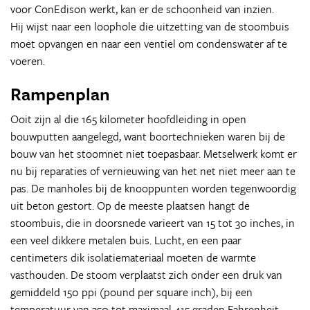
voor ConEdison werkt, kan er de schoonheid van inzien.
Hij wijst naar een loophole die uitzetting van de stoombuis
moet opvangen en naar een ventiel om condenswater af te
voeren.
Rampenplan
Ooit zijn al die 165 kilometer hoofdleiding in open
bouwputten aangelegd, want boortechnieken waren bij de
bouw van het stoomnet niet toepasbaar. Metselwerk komt er
nu bij reparaties of vernieuwing van het net niet meer aan te
pas. De manholes bij de knooppunten worden tegenwoordig
uit beton gestort. Op de meeste plaatsen hangt de
stoombuis, die in doorsnede varieert van 15 tot 30 inches, in
een veel dikkere metalen buis. Lucht, en een paar
centimeters dik isolatiemateriaal moeten de warmte
vasthouden. De stoom verplaatst zich onder een druk van
gemiddeld 150 ppi (pound per square inch), bij een
temperatuur van 350 tot maximaal 415 graden Fahrenheit