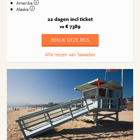
Amerika
Alaska
22 dagen
incl ticket
€ 7389
va
BEKIJK DEZE REIS
Alle reizen van Sawadee