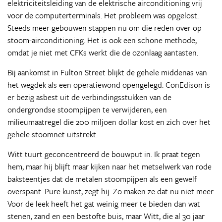
elektriciteitsleiding van de elektrische airconditioning vrij
voor de computerterminals. Het probleem was opgelost.
Steeds meer gebouwen stappen nu om die reden over op
stoom-airconditioning. Het is ook een schone methode,
omdat je niet met CFKs werkt die de ozonlaag aantasten.
Bij aankomst in Fulton Street blijkt de gehele middenas van
het wegdek als een operatiewond opengelegd. ConEdison is
er bezig asbest uit de verbindingsstukken van de
ondergrondse stoompijpen te verwijderen, een
milieumaatregel die 200 miljoen dollar kost en zich over het
gehele stoomnet uitstrekt.
Witt tuurt geconcentreerd de bouwput in. Ik praat tegen
hem, maar hij blijft maar kijken naar het metselwerk van rode
baksteentjes dat de metalen stoompijpen als een gewelf
overspant. Pure kunst, zegt hij. Zo maken ze dat nu niet meer.
Voor de leek heeft het gat weinig meer te bieden dan wat
stenen, zand en een bestofte buis, maar Witt, die al 30 jaar