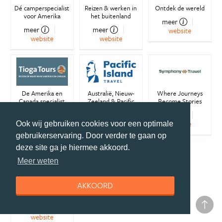
Dé camperspecialist
Reizen & werken in
Ontdek de wereld
voor Amerika
het buitenland
meer
meer
meer
website
website
website
De Amerika en
Australië, Nieuw-
Where Journeys
Canada specialist
Zeeland & Pacific
Become Stories
specialist
meer
meer
meer
website
website
Ook wij gebruiken cookies voor een optimale
website
gebruikerservaring. Door verder te gaan op
deze site ga je hiermee akkoord.
Meer weten
AKKOORD
Verre reizen met
kinderen
meer
website