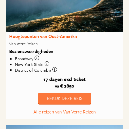
Hoogtepunten van Oost-Amerika
Van Verre Reizen
Bezienswaardigheden
Broadway
New York State
District of Columbia
17 dagen
excl ticket
€ 2850
va
BEKIJK DEZE REIS
Alle reizen van Van Verre Reizen