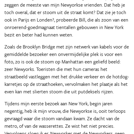
zeggen de meeste van mijn Newyorkse vrienden. Dat heb je
toch overal, dat er stoom uit de straat komt? Dat zie je toch
ook in Parijs en Londen?, probeerde Bill, die als zoon van een
onroerend-goedmagnaat tientallen gebouwen in New York
bezit en beter had kunnen weten.
Zoals de Brooklyn Bridge met zijn netwerk van kabels voor de
gemiddelde bezoeker een onvermijdelijke plek is voor een
foto, zo is ook de stoom op Manhattan een geliefd beeld:
zeer Newyorks. Toeristen die met hun cameras het
straatbeeld vastleggen met het drukke verkeer en de hotdog-
karretjes op de straathoeken, vervolmaken het plaatje als het
even kan met slierten stoom die uit putdeksels rijzen.
Tijdens mijn eerste bezoek aan New York, begin jaren
negentig, heb ik mijn vrouw, die Newyorkse is, ooit terloops
gevraagd waar die stoom vandaan kwam. Ze dacht van de
metro, of van de wasserettes. Ze wist het niet precies.
Vervolgens sloeg ik er, Newyorker met de Newyorkers, geen