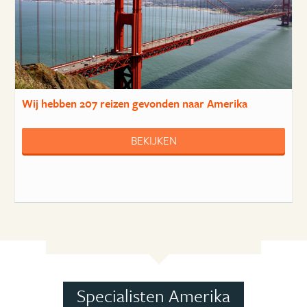
Wij hebben
207 reizen
gevonden naar Amerika
BEKIJKEN
Specialisten Amerika