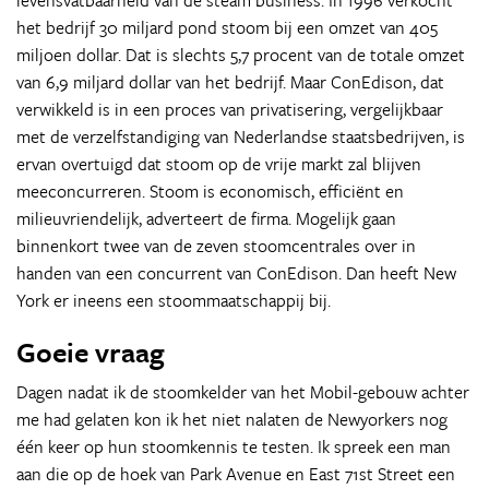
levensvatbaarheid van de steam business. In 1996 verkocht
het bedrijf 30 miljard pond stoom bij een omzet van 405
miljoen dollar. Dat is slechts 5,7 procent van de totale omzet
van 6,9 miljard dollar van het bedrijf. Maar ConEdison, dat
verwikkeld is in een proces van privatisering, vergelijkbaar
met de verzelfstandiging van Nederlandse staatsbedrijven, is
ervan overtuigd dat stoom op de vrije markt zal blijven
meeconcurreren. Stoom is economisch, efficiënt en
milieuvriendelijk, adverteert de firma. Mogelijk gaan
binnenkort twee van de zeven stoomcentrales over in
handen van een concurrent van ConEdison. Dan heeft New
York er ineens een stoommaatschappij bij.
Goeie vraag
Dagen nadat ik de stoomkelder van het Mobil-gebouw achter
me had gelaten kon ik het niet nalaten de Newyorkers nog
één keer op hun stoomkennis te testen. Ik spreek een man
aan die op de hoek van Park Avenue en East 71st Street een