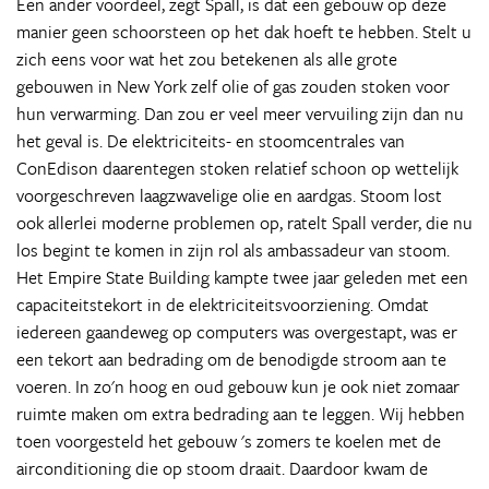
Een ander voordeel, zegt Spall, is dat een gebouw op deze
manier geen schoorsteen op het dak hoeft te hebben. Stelt u
zich eens voor wat het zou betekenen als alle grote
gebouwen in New York zelf olie of gas zouden stoken voor
hun verwarming. Dan zou er veel meer vervuiling zijn dan nu
het geval is. De elektriciteits- en stoomcentrales van
ConEdison daarentegen stoken relatief schoon op wettelijk
voorgeschreven laagzwavelige olie en aardgas. Stoom lost
ook allerlei moderne problemen op, ratelt Spall verder, die nu
los begint te komen in zijn rol als ambassadeur van stoom.
Het Empire State Building kampte twee jaar geleden met een
capaciteitstekort in de elektriciteitsvoorziening. Omdat
iedereen gaandeweg op computers was overgestapt, was er
een tekort aan bedrading om de benodigde stroom aan te
voeren. In zo'n hoog en oud gebouw kun je ook niet zomaar
ruimte maken om extra bedrading aan te leggen. Wij hebben
toen voorgesteld het gebouw 's zomers te koelen met de
airconditioning die op stoom draait. Daardoor kwam de