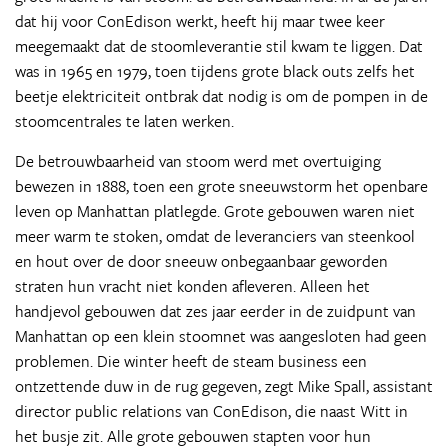
dat hij voor ConEdison werkt, heeft hij maar twee keer
meegemaakt dat de stoomleverantie stil kwam te liggen. Dat
was in 1965 en 1979, toen tijdens grote black outs zelfs het
beetje elektriciteit ontbrak dat nodig is om de pompen in de
stoomcentrales te laten werken.
De betrouwbaarheid van stoom werd met overtuiging
bewezen in 1888, toen een grote sneeuwstorm het openbare
leven op Manhattan platlegde. Grote gebouwen waren niet
meer warm te stoken, omdat de leveranciers van steenkool
en hout over de door sneeuw onbegaanbaar geworden
straten hun vracht niet konden afleveren. Alleen het
handjevol gebouwen dat zes jaar eerder in de zuidpunt van
Manhattan op een klein stoomnet was aangesloten had geen
problemen. Die winter heeft de steam business een
ontzettende duw in de rug gegeven, zegt Mike Spall, assistant
director public relations van ConEdison, die naast Witt in
het busje zit. Alle grote gebouwen stapten voor hun