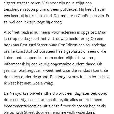
sigaret staat te roken. Vlak voor zijn neus stijgt een
bescheiden stoompluim uit een putdeksel. Hij heeft het in
één keer bij het rechte eind. Dat moet van ConEdison zijn. Er
zal wel een lek zijn, zegt hij droog.
Alsof het raadsel nu ineens voor iedereen is opgelost. Maar
later op de dag keert het vertrouwde beeld terug. Op een
hoek van East 23rd Street, waar ConEdison een reusachtige
oranje kunststof schoorsteen heeft geplaatst om een dikke
kolom ontsnappende stoom ordentelijk af te voeren,
informeer ik bij een keurig opgemaakte oudere dame. Oh
yeah, smoke!, zegt ze. Ik weet niet waar die vandaan komt. Ze
doen iets onder de grond. Een jonge vrouw in een leren jack:
Ik weet het niet. Goeie vraag.
De Newyorkse onwetendheid wordt een dag later bekroond
door een Afghaanse taxichauffeur, die alles om zich heen
becommentarieert en uit zichzelf over de stoom begint als
we op 34th Street door een enorme wolk waterdamp