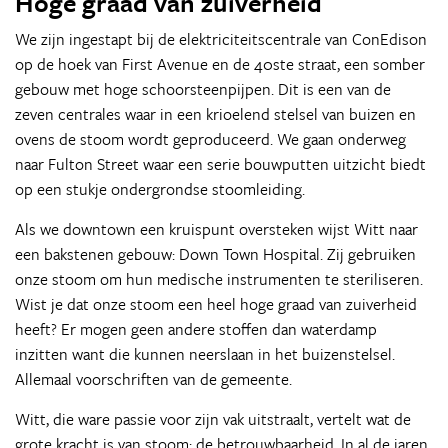
Hoge graad van zuiverheid
We zijn ingestapt bij de elektriciteitscentrale van ConEdison
op de hoek van First Avenue en de 40ste straat, een somber
gebouw met hoge schoorsteenpijpen. Dit is een van de
zeven centrales waar in een krioelend stelsel van buizen en
ovens de stoom wordt geproduceerd. We gaan onderweg
naar Fulton Street waar een serie bouwputten uitzicht biedt
op een stukje ondergrondse stoomleiding.
Als we downtown een kruispunt oversteken wijst Witt naar
een bakstenen gebouw: Down Town Hospital. Zij gebruiken
onze stoom om hun medische instrumenten te steriliseren.
Wist je dat onze stoom een heel hoge graad van zuiverheid
heeft? Er mogen geen andere stoffen dan waterdamp
inzitten want die kunnen neerslaan in het buizenstelsel.
Allemaal voorschriften van de gemeente.
Witt, die ware passie voor zijn vak uitstraalt, vertelt wat de
grote kracht is van stoom: de betrouwbaarheid. In al de jaren