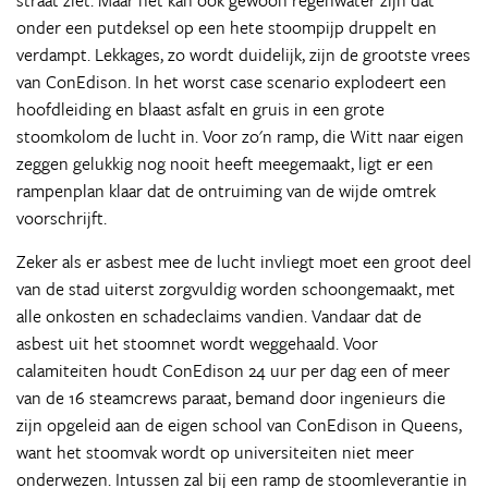
straat ziet. Maar het kan ook gewoon regenwater zijn dat
onder een putdeksel op een hete stoompijp druppelt en
verdampt. Lekkages, zo wordt duidelijk, zijn de grootste vrees
van ConEdison. In het worst case scenario explodeert een
hoofdleiding en blaast asfalt en gruis in een grote
stoomkolom de lucht in. Voor zo'n ramp, die Witt naar eigen
zeggen gelukkig nog nooit heeft meegemaakt, ligt er een
rampenplan klaar dat de ontruiming van de wijde omtrek
voorschrijft.
Zeker als er asbest mee de lucht invliegt moet een groot deel
van de stad uiterst zorgvuldig worden schoongemaakt, met
alle onkosten en schadeclaims vandien. Vandaar dat de
asbest uit het stoomnet wordt weggehaald. Voor
calamiteiten houdt ConEdison 24 uur per dag een of meer
van de 16 steamcrews paraat, bemand door ingenieurs die
zijn opgeleid aan de eigen school van ConEdison in Queens,
want het stoomvak wordt op universiteiten niet meer
onderwezen. Intussen zal bij een ramp de stoomleverantie in