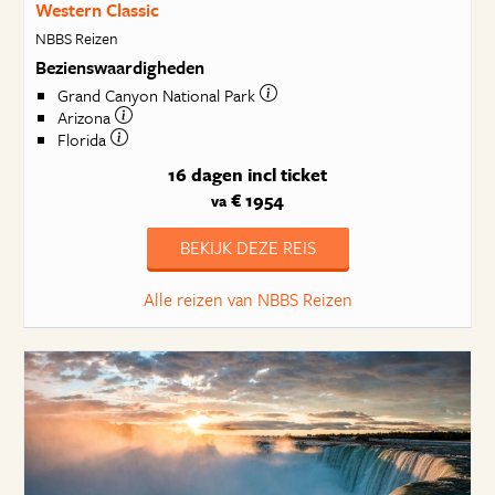
Western Classic
NBBS Reizen
Bezienswaardigheden
Grand Canyon National Park
Arizona
Florida
16 dagen
incl ticket
€ 1954
va
BEKIJK DEZE REIS
Alle reizen van NBBS Reizen