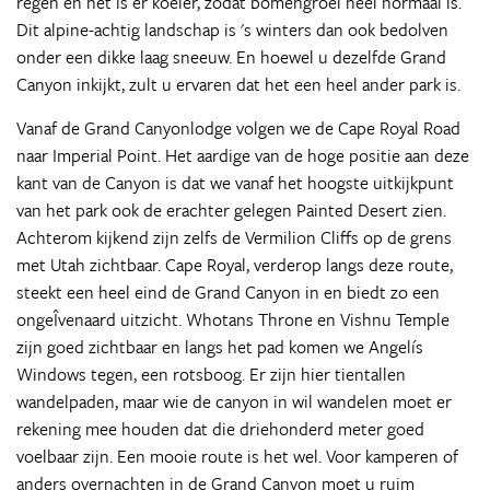
regen en het is er koeler, zodat bomengroei heel normaal is.
Dit alpine-achtig landschap is 's winters dan ook bedolven
onder een dikke laag sneeuw. En hoewel u dezelfde Grand
Canyon inkijkt, zult u ervaren dat het een heel ander park is.
Vanaf de Grand Canyonlodge volgen we de Cape Royal Road
naar Imperial Point. Het aardige van de hoge positie aan deze
kant van de Canyon is dat we vanaf het hoogste uitkijkpunt
van het park ook de erachter gelegen Painted Desert zien.
Achterom kijkend zijn zelfs de Vermilion Cliffs op de grens
met Utah zichtbaar. Cape Royal, verderop langs deze route,
steekt een heel eind de Grand Canyon in en biedt zo een
ongeÎvenaard uitzicht. Whotans Throne en Vishnu Temple
zijn goed zichtbaar en langs het pad komen we Angelís
Windows tegen, een rotsboog. Er zijn hier tientallen
wandelpaden, maar wie de canyon in wil wandelen moet er
rekening mee houden dat die driehonderd meter goed
voelbaar zijn. Een mooie route is het wel. Voor kamperen of
anders overnachten in de Grand Canyon moet u ruim