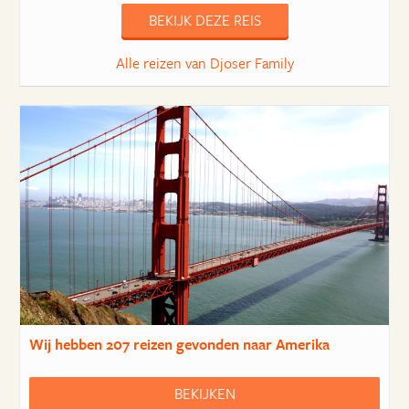
BEKIJK DEZE REIS
Alle reizen van Djoser Family
Wij hebben
207 reizen
gevonden naar Amerika
BEKIJKEN