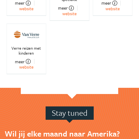
meer
meer
meer
website
website
website
Verre reizen met
kinderen
meer
website
Stay tuned
Wil jij elke maand naar Amerika?