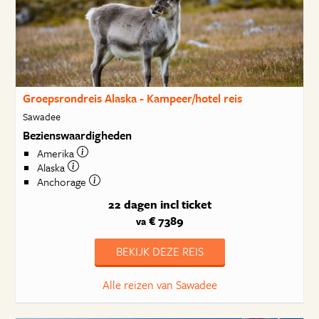
Groepsrondreis Alaska - Kampeer/hotel reis
Sawadee
Bezienswaardigheden
Amerika
Alaska
Anchorage
22 dagen
incl ticket
€ 7389
va
BEKIJK DEZE REIS
Alle reizen van Sawadee