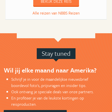
BEKIJK DEZE REIS
Alle reizen van NBBS Reizen
Stay tuned
Wil jij elke maand naar Amerika?
Schrijf je in voor de maandelijkse nieuwsbrief
boordevol foto's, prijsvragen en insider tips.
Ook ontvang je speciale deals van onze partners.
En profiteer je van de leukste kortingen op
reisproducten.