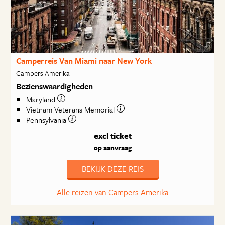
Camperreis Van Miami naar New York
Campers Amerika
Bezienswaardigheden
Maryland
Vietnam Veterans Memorial
Pennsylvania
excl ticket
op aanvraag
BEKIJK DEZE REIS
Alle reizen van Campers Amerika