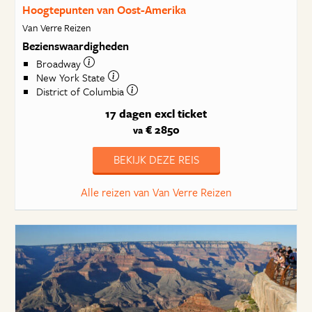
Hoogtepunten van Oost-Amerika
Van Verre Reizen
Bezienswaardigheden
Broadway
New York State
District of Columbia
17 dagen
excl ticket
€ 2850
va
BEKIJK DEZE REIS
Alle reizen van Van Verre Reizen