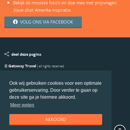
Bekijk de mooiste foto's en doe mee met prijsvragen.
Jouw shot Amerika inspiratie.
VOLG ONS VIA FACEBOOK
deel deze pagina
© Getaway Travel
| all rights reserved
Adverteren
Handige Links
Algemene Voorwaarden
Copyright
Privacy statement
Disclaimer
Cookies
Ook wij gebruiken cookies voor een optimale
gebruikerservaring. Door verder te gaan op
Volg Amerika.nl
deze site ga je hiermee akkoord.
Nieuwsbrief
Facebook
Meer weten
AKKOORD