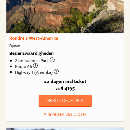
Rondreis West-Amerika
Djoser
Bezienswaardigheden
Zion National Park
Route 66
Highway 1 (Amerika)
22 dagen
incl ticket
€ 4195
va
BEKIJK DEZE REIS
Alle reizen van Djoser