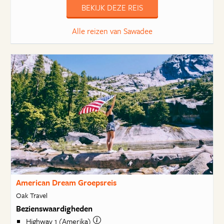
BEKIJK DEZE REIS
Alle reizen van Sawadee
American Dream Groepsreis
Oak Travel
Bezienswaardigheden
Highway 1 (Amerika)