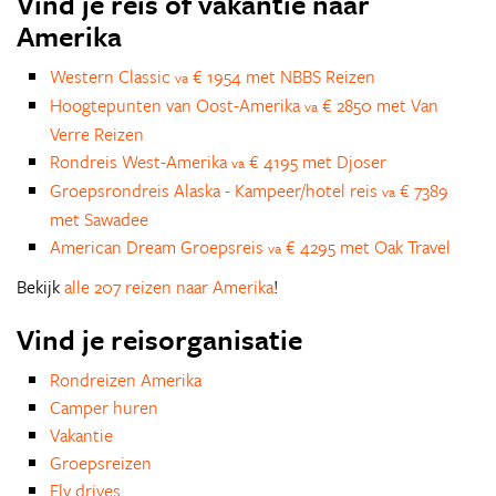
Vind je reis of vakantie naar
Amerika
Western Classic
€ 1954 met NBBS Reizen
va
Hoogtepunten van Oost-Amerika
€ 2850 met Van
va
Verre Reizen
Rondreis West-Amerika
€ 4195 met Djoser
va
Groepsrondreis Alaska - Kampeer/hotel reis
€ 7389
va
met Sawadee
American Dream Groepsreis
€ 4295 met Oak Travel
va
Bekijk
alle 207 reizen naar Amerika
!
Vind je reisorganisatie
Rondreizen Amerika
Camper huren
Vakantie
Groepsreizen
Fly drives