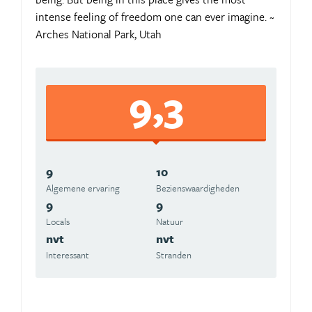
intense feeling of freedom one can ever imagine. ~
Arches National Park, Utah
9,3
9
10
Algemene ervaring
Beziens­waardigheden
9
9
Locals
Natuur
nvt
nvt
Interessant
Stranden