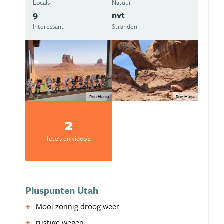
Locals
Natuur
9
nvt
Interessant
Stranden
Ron Hania
Ron Hania
2
foto's en video's
Pluspunten Utah
Mooi zonnig droog weer
rustige wegen