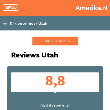
Amerika
.nl
MENU
SCHRIJF EEN REVIEW
Reviews Utah
8,8
Aantal reviews: 27