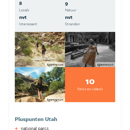
8
9
Locals
Natuur
nvt
nvt
Interessant
Stranden
Eglantina Kurti
Eglantina Kurti
10
foto's en video's
Eglantina Kurti
Pluspunten Utah
national parcs