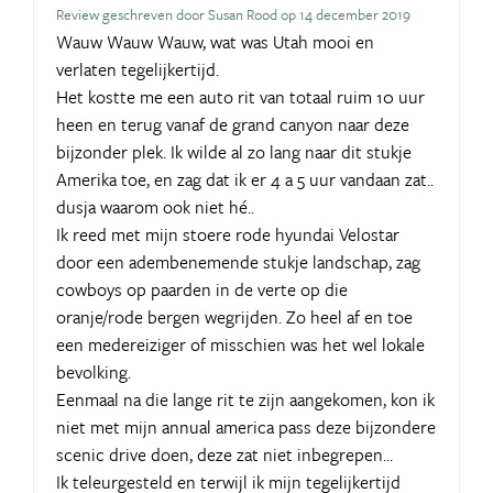
Review geschreven door Susan Rood op 14 december 2019
Wauw Wauw Wauw, wat was Utah mooi en
verlaten tegelijkertijd.
Het kostte me een auto rit van totaal ruim 10 uur
heen en terug vanaf de grand canyon naar deze
bijzonder plek. Ik wilde al zo lang naar dit stukje
Amerika toe, en zag dat ik er 4 a 5 uur vandaan zat..
dusja waarom ook niet hé..
Ik reed met mijn stoere rode hyundai Velostar
door een adembenemende stukje landschap, zag
cowboys op paarden in de verte op die
oranje/rode bergen wegrijden. Zo heel af en toe
een medereiziger of misschien was het wel lokale
bevolking.
Eenmaal na die lange rit te zijn aangekomen, kon ik
niet met mijn annual america pass deze bijzondere
scenic drive doen, deze zat niet inbegrepen...
Ik teleurgesteld en terwijl ik mijn tegelijkertijd