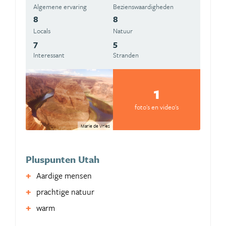
Algemene ervaring
Beziens­waardigheden
8
8
Locals
Natuur
7
5
Interessant
Stranden
1
foto's en video's
Marie de Vries
Pluspunten Utah
Aardige mensen
prachtige natuur
warm