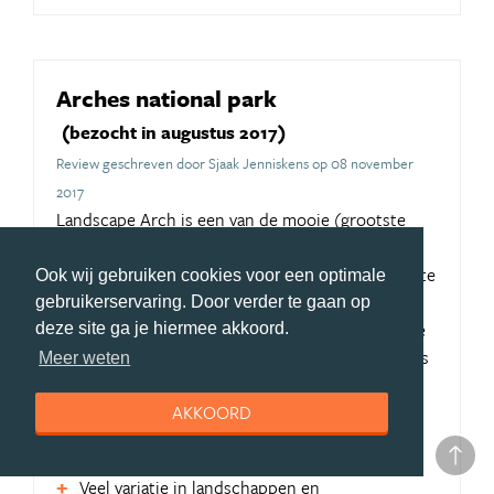
Arches national park
(bezocht in augustus 2017)
Review geschreven door Sjaak Jenniskens op 08 november
2017
Landscape Arch is een van de mooie (grootste
overspanning van Amerika) natuurlijke bogen in
arches national park. Een park wat zeker de moeite
Ook wij gebruiken cookies voor een optimale
waard is om te bezoeken. Zoals meer mooie
gebruikerservaring. Door verder te gaan op
landschappen rond Moab en in Utah. Kijk voor de
deze site ga je hiermee akkoord.
aardigheid maar eens drie op reis terug met Chris
Meer weten
Zeegers door Amerika.
AKKOORD
Pluspunten Utah
Veel variatie in landschappen en