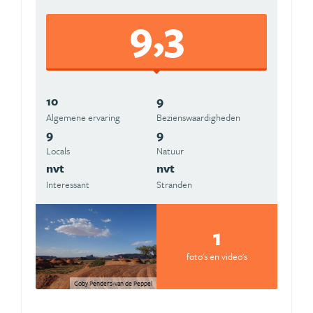
9,3
10
9
Algemene ervaring
Beziens­waardigheden
9
9
Locals
Natuur
nvt
nvt
Interessant
Stranden
1
foto's en video's
Coby Penders-van de Peppel