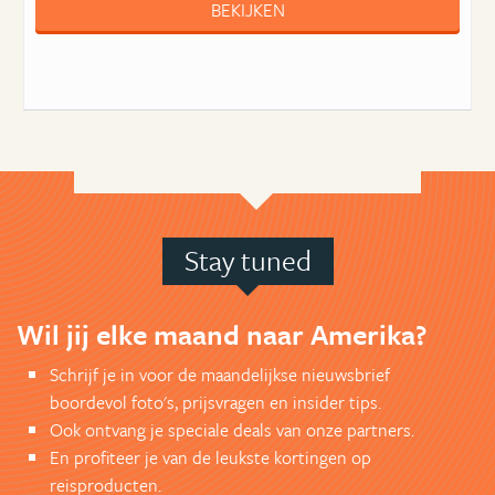
BEKIJKEN
Stay tuned
Wil jij elke maand naar Amerika?
Schrijf je in voor de maandelijkse nieuwsbrief
boordevol foto's, prijsvragen en insider tips.
Ook ontvang je speciale deals van onze partners.
En profiteer je van de leukste kortingen op
reisproducten.