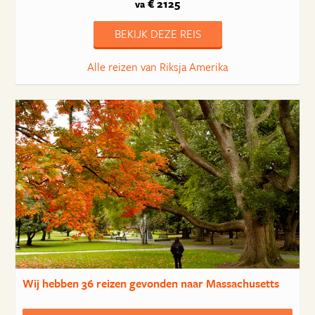
€ 2125
va
BEKIJK DEZE REIS
Alle reizen van Riksja Amerika
Wij hebben
36 reizen
gevonden naar Massachusetts