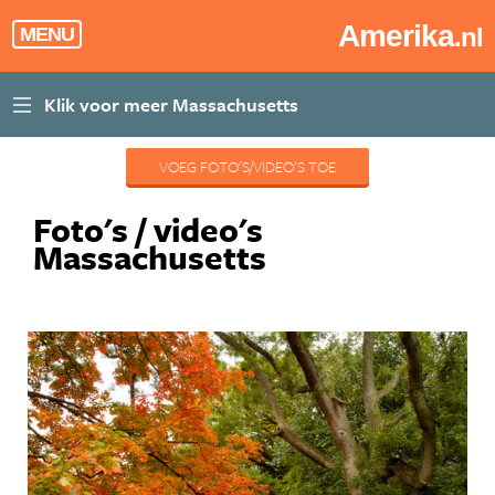
Amerika
.nl
MENU
VOEG FOTO'S/VIDEO'S TOE
Foto's / video's
Massachusetts