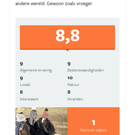
andere wereld. Gewoon zoals vroeger.
8,8
9
9
Algemene ervaring
Beziens­waardigheden
9
10
Locals
Natuur
8
8
Interessant
Stranden
1
foto's en video's