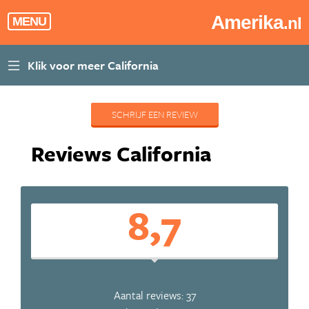
Amerika
.nl
MENU
SCHRIJF EEN REVIEW
Reviews California
8,7
Aantal reviews: 37