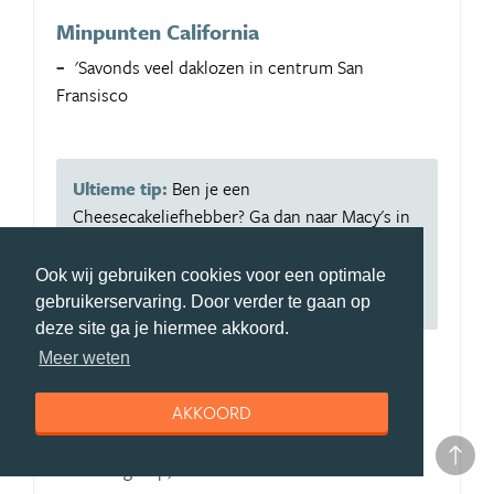
Minpunten California
'Savonds veel daklozen in centrum San
Fransisco
Ultieme tip:
Ben je een
Cheesecakeliefhebber? Ga dan naar Macy's in
San Francisco. Op de bovenverdieping vind je
daar de Cheesecake factory. Veel keus, en
Ook wij gebruiken cookies voor een optimale
prachtig uitzicht op Union Square.
gebruikerservaring. Door verder te gaan op
deze site ga je hiermee akkoord.
Meer weten
Aangeraden voor:
Backpackers,
AKKOORD
Stellen,
Vriendengroep,