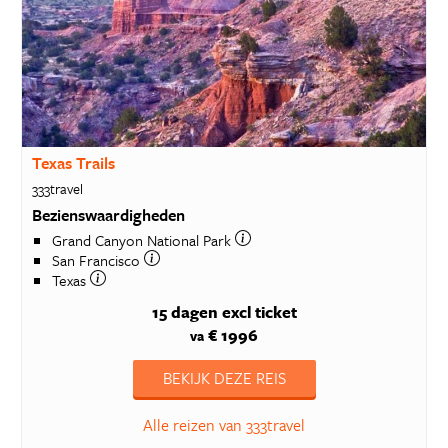
Texas Trails
333travel
Bezienswaardigheden
Grand Canyon National Park
San Francisco
Texas
15 dagen
excl ticket
€ 1996
va
BEKIJK DEZE REIS
Alle reizen van 333travel