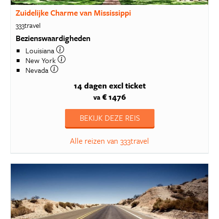
Zuidelijke Charme van Mississippi
333travel
Bezienswaardigheden
Louisiana
New York
Nevada
14 dagen
excl ticket
€ 1476
va
BEKIJK DEZE REIS
Alle reizen van 333travel