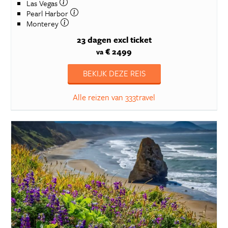
Las Vegas
Pearl Harbor
Monterey
23 dagen
excl ticket
€ 2499
va
BEKIJK DEZE REIS
Alle reizen van 333travel