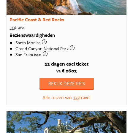
Pacific Coast & Red Rocks
333travel
Bezienswaardigheden
Santa Monica
Grand Canyon National Park
San Francisco
22 dagen
excl ticket
€ 2603
va
BEKIJK DEZE REIS
Alle reizen van 333travel