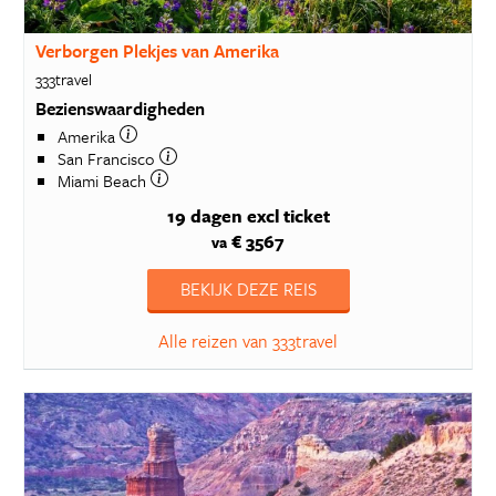
Verborgen Plekjes van Amerika
333travel
Bezienswaardigheden
Amerika
San Francisco
Miami Beach
19 dagen
excl ticket
€ 3567
va
BEKIJK DEZE REIS
Alle reizen van 333travel