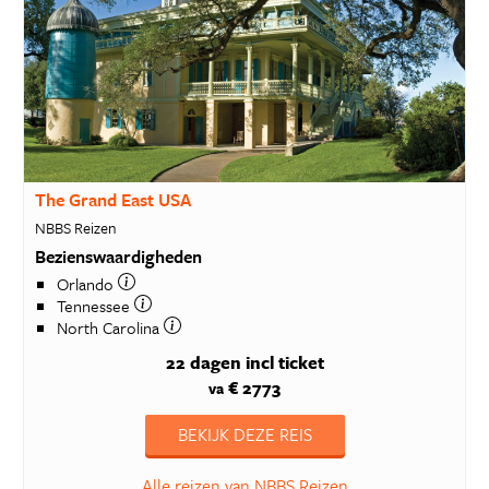
The Grand East USA
NBBS Reizen
Bezienswaardigheden
Orlando
Tennessee
North Carolina
22 dagen
incl ticket
€ 2773
va
BEKIJK DEZE REIS
Alle reizen van NBBS Reizen