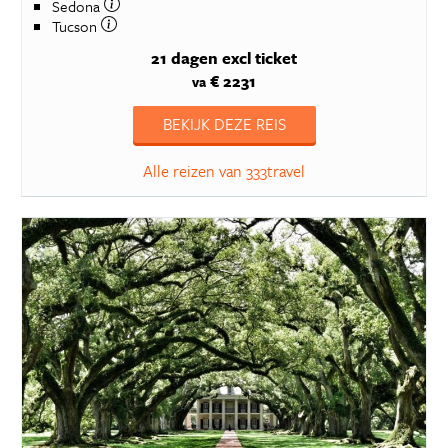
Sedona
Tucson
21 dagen
excl ticket
€ 2231
va
BEKIJK DEZE REIS
Alle reizen van 333travel