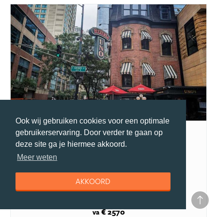
Ook wij gebruiken cookies voor een optimale
Rondje Great Lakes
gebruikerservaring. Door verder te gaan op
Riksja Amerika
deze site ga je hiermee akkoord.
Bezienswaardigheden
Meer weten
Wisconsin
Florida
AKKOORD
Route 66
15 dagen
excl ticket
€ 2570
va