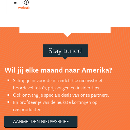
meer
website
Stay tuned
Wil jij elke maand naar Amerika?
Schrijf je in voor de maandelijkse nieuwsbrief
boordevol foto's, prijsvragen en insider tips.
Ook ontvang je speciale deals van onze partners.
En profiteer je van de leukste kortingen op
reisproducten.
AANMELDEN NIEUWSBRIEF