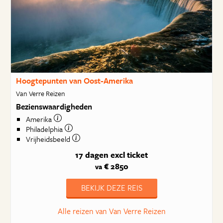
Hoogtepunten van Oost-Amerika
Van Verre Reizen
Bezienswaardigheden
Amerika
Philadelphia
Vrijheidsbeeld
17 dagen
excl ticket
€ 2850
va
BEKIJK DEZE REIS
Alle reizen van Van Verre Reizen