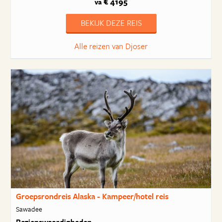
€ 4195
va
BEKIJK DEZE REIS
Alle reizen van Djoser
Groepsrondreis Alaska - Kampeer/hotel reis
Sawadee
Bezienswaardigheden