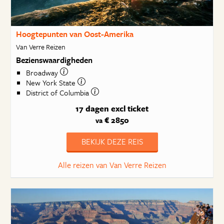
Hoogtepunten van Oost-Amerika
Van Verre Reizen
Bezienswaardigheden
Broadway
New York State
District of Columbia
17 dagen
excl ticket
€ 2850
va
BEKIJK DEZE REIS
Alle reizen van Van Verre Reizen