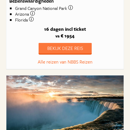
Bezienswaardigheden
Grand Canyon National Park
Arizona
Florida
16 dagen
incl ticket
€ 1954
va
BEKIJK DEZE REIS
Alle reizen van NBBS Reizen