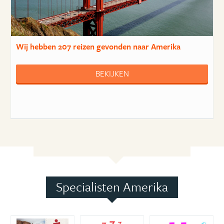
Wij hebben
207 reizen
gevonden naar Amerika
BEKIJKEN
Specialisten Amerika