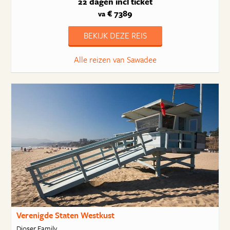
22 dagen
incl ticket
€ 7389
va
BEKIJK DEZE REIS
Alle reizen van Sawadee
Verenigde Staten Westkust
Djoser Family