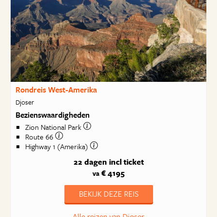
Rondreis West-Amerika
Djoser
Bezienswaardigheden
Zion National Park
Route 66
Highway 1 (Amerika)
22 dagen
incl ticket
€ 4195
va
BEKIJK DEZE REIS
Alle reizen van Djoser