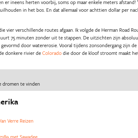
men er ineens herten voorbij, soms op maar enkele meters afstand! 
uilhouden in het bos. En dat allemaal voor achttien dollar per nac
e vier verschillende routes afgaan. Ik volgde de Herman Road Rou
uurt 75 minuten zonder uit te stappen. De uitzichten zijn absolu
 is gevormd door watererosie. Vooral tijdens zonsondergang zijn de
 de donkere rivier de
Colorado
die door de kloof stroomt maakt he
e dromen te vinden
merika
an Verre Reizen
7389 met Sawadee