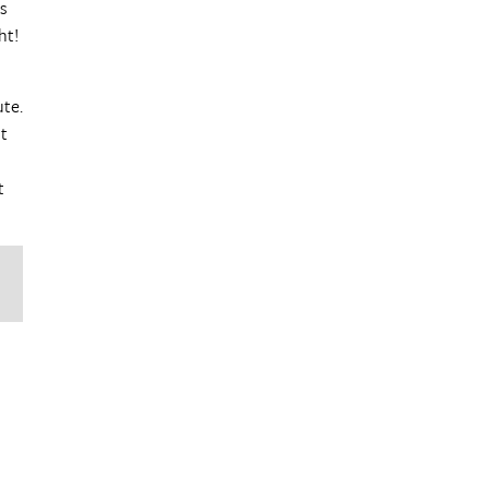
’s
ht!
te.
ut
t