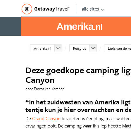
alle sites
Getaway
Travel
©
Amerika
.nl
Amerika.nl
Reisgids
Liefs van de r
Deze goedkope camping lig
Canyon
door Emma van Kampen
“In het zuidwesten van Amerika lig
tentje kun je hier overnachten en 
De
Grand Canyon
bezoeken is één ding, maar wakker 
ervaringen ooit. De camping waar ik sliep heette M