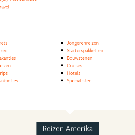
ravel
kets
Jongerenreizen
uren
Starterspakketten
akanties
Bouwstenen
reizen
Cruises
rips
Hotels
akanties
Specialisten
Reizen Amerika