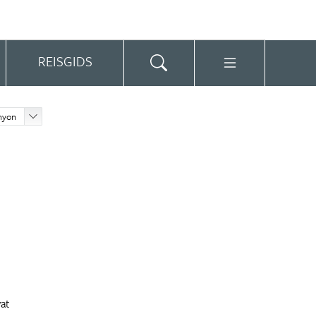
REISGIDS
nyon
at