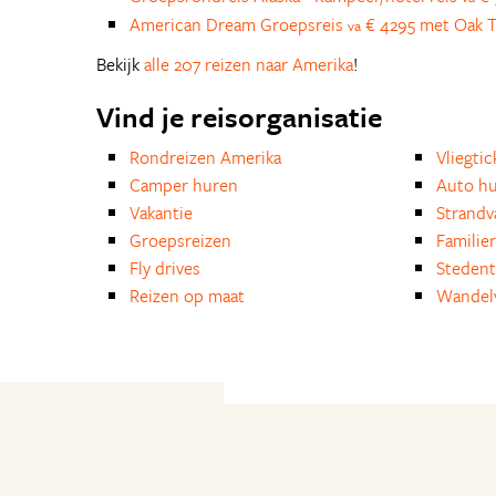
American Dream Groepsreis
€ 4295 met Oak T
va
Bekijk
alle 207 reizen naar Amerika
!
Vind je reisorganisatie
Rondreizen Amerika
Vliegtic
Camper huren
Auto h
Vakantie
Strandv
Groepsreizen
Familie
Fly drives
Stedent
Reizen op maat
Wandelv