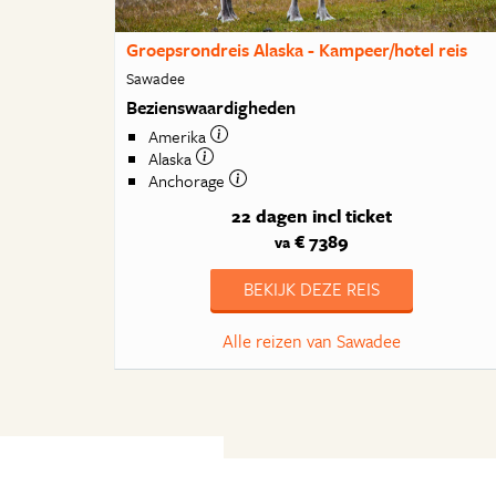
Groepsrondreis Alaska - Kampeer/hotel reis
Sawadee
Bezienswaardigheden
Amerika
Alaska
Anchorage
22 dagen
incl ticket
€ 7389
va
BEKIJK DEZE REIS
Alle reizen van Sawadee