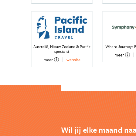
Australië, Nieuw-Zeeland & Pacific
Where Journeys B
specialist
meer
meer
website
Wil jij elke maand na