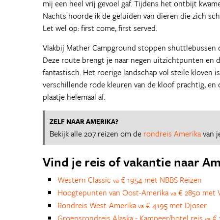
mij een heel vrij gevoel gaf. Tijdens het ontbijt kwa
Nachts hoorde ik de geluiden van dieren die zich sch
Let wel op: first come, first served.
Vlakbij Mather Campground stoppen shuttlebussen di
Deze route brengt je naar negen uitzichtpunten en d
fantastisch. Het roerige landschap vol steile kloven
verschillende rode kleuren van de kloof prachtig, en
plaatje helemaal af.
ZELF NAAR AMERIKA?
Bekijk alle 207 reizen om de
rondreis Amerika
van j
Vind je reis of vakantie naar A
Western Classic
€ 1954 met NBBS Reizen
va
Hoogtepunten van Oost-Amerika
€ 2850 met V
va
Rondreis West-Amerika
€ 4195 met Djoser
va
Groepsrondreis Alaska - Kampeer/hotel reis
€ 
va