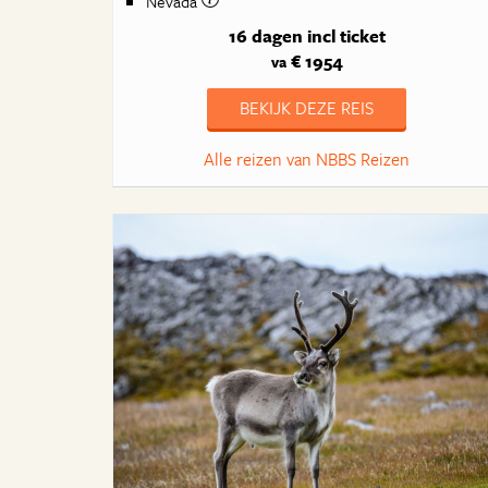
Nevada
16 dagen
incl ticket
€ 1954
va
BEKIJK DEZE REIS
Alle reizen van NBBS Reizen