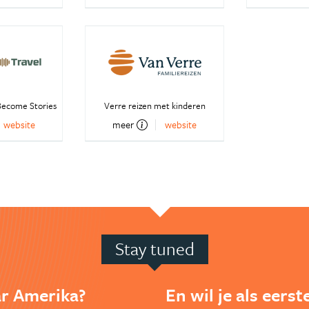
ecome Stories
Verre reizen met kinderen
website
meer
website
Stay tuned
ar Amerika?
En wil je als eers