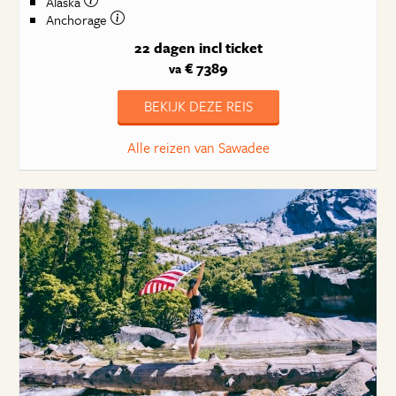
Alaska
Anchorage
22 dagen
incl ticket
€ 7389
va
BEKIJK DEZE REIS
Alle reizen van Sawadee