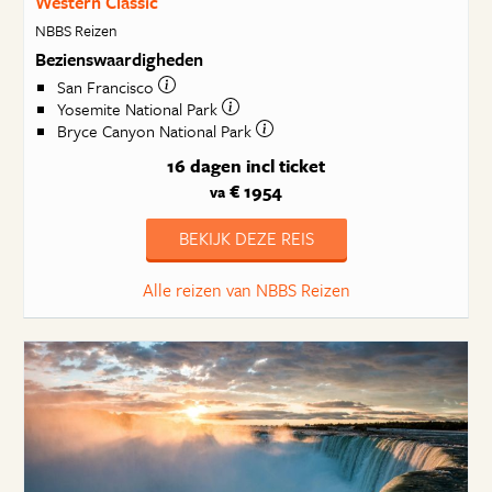
Western Classic
NBBS Reizen
Bezienswaardigheden
San Francisco
Yosemite National Park
Bryce Canyon National Park
16 dagen
incl ticket
€ 1954
va
BEKIJK DEZE REIS
Alle reizen van NBBS Reizen