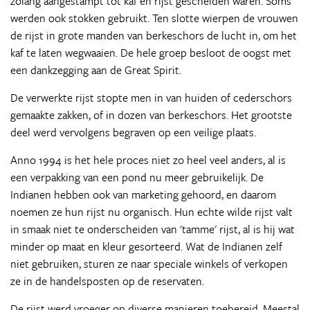
zolang aangestampt tot kaf en rijst gescheiden waren. Soms
werden ook stokken gebruikt. Ten slotte wierpen de vrouwen
de rijst in grote manden van berkeschors de lucht in, om het
kaf te laten wegwaaien. De hele groep besloot de oogst met
een dankzegging aan de Great Spirit.
De verwerkte rijst stopte men in van huiden of cederschors
gemaakte zakken, of in dozen van berkeschors. Het grootste
deel werd vervolgens begraven op een veilige plaats.
Anno 1994 is het hele proces niet zo heel veel anders, al is
een verpakking van een pond nu meer gebruikelijk. De
Indianen hebben ook van marketing gehoord, en daarom
noemen ze hun rijst nu organisch. Hun echte wilde rijst valt
in smaak niet te onderscheiden van 'tamme' rijst, al is hij wat
minder op maat en kleur gesorteerd. Wat de Indianen zelf
niet gebruiken, sturen ze naar speciale winkels of verkopen
ze in de handelsposten op de reservaten.
De rijst werd vroeger op diverse manieren toebereid. Meestal