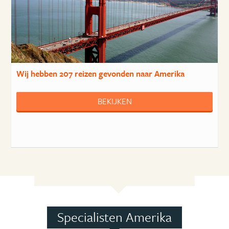
Wij hebben
207 reizen
gevonden naar Amerika
BEKIJKEN
Specialisten Amerika