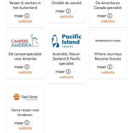
Reizen & werken in
Ontdek de wereld
De Amerika en
het buitenland
Canada specialist
meer
meer
meer
website
website
website
Dé camperspecialist
Australië, Nieuw-
Where Journeys
voor Amerika
Zeeland & Pacific
Become Stories
specialist
meer
meer
meer
website
website
website
Verre reizen met
kinderen
meer
website