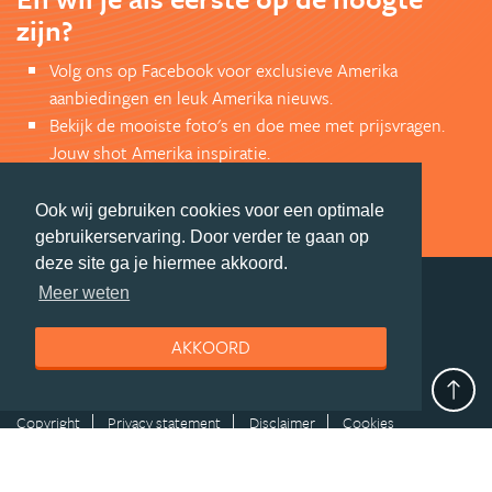
zijn?
Volg ons op Facebook voor exclusieve Amerika
aanbiedingen en leuk Amerika nieuws.
Bekijk de mooiste foto's en doe mee met prijsvragen.
Jouw shot Amerika inspiratie.
VOLG ONS VIA FACEBOOK
Ook wij gebruiken cookies voor een optimale
gebruikerservaring. Door verder te gaan op
deze site ga je hiermee akkoord.
Meer weten
deel deze pagina
AKKOORD
© Getaway Travel
| all rights reserved
Adverteren
Handige Links
Algemene Voorwaarden
Copyright
Privacy statement
Disclaimer
Cookies
Volg Amerika.nl