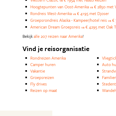
Western Classic
€ 1954 met NBBS Reizen
va
Hoogtepunten van Oost-Amerika
€ 2850 met V
va
Rondreis West-Amerika
€ 4195 met Djoser
va
Groepsrondreis Alaska - Kampeer/hotel reis
€ 
va
American Dream Groepsreis
€ 4295 met Oak T
va
Bekijk
alle 207 reizen naar Amerika
!
Vind je reisorganisatie
Rondreizen Amerika
Vliegtic
Camper huren
Auto h
Vakantie
Strandv
Groepsreizen
Familie
Fly drives
Stedent
Reizen op maat
Wandelv