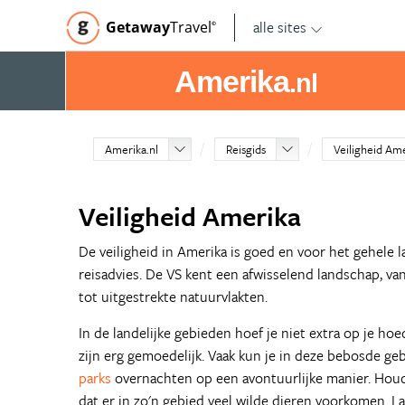
alle sites
Getaway
Travel
©
Amerika
.nl
Amerika.nl
Reisgids
Veiligheid Am
Veiligheid Amerika
De veiligheid in Amerika is goed en voor het gehele l
reisadvies. De VS kent een afwisselend landschap, va
tot uitgestrekte natuurvlakten.
In de landelijke gebieden hoef je niet extra op je hoe
zijn erg gemoedelijk. Vaak kun je in deze bebosde ge
parks
overnachten op een avontuurlijke manier. Hou
dat er in zo'n gebied veel wilde dieren voorkomen. L