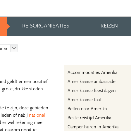
REISORGANISATIES
REIZEN
erika
Accommodaties Amerika
and geldt er een positief
Amerikaanse ambassade
n grote, drukke steden
Amerikaanse feestdagen
Amerikaanse taal
de te zijn, deze gebieden
Bellen naar Amerika
bieden of nabij
national
Beste reistijd Amerika
d er wel rekening mee
Camper huren in Amerika
aat daarom nooit je