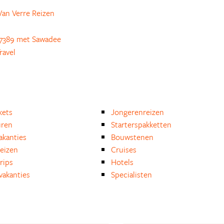
an Verre Reizen
7389 met Sawadee
ravel
kets
Jongerenreizen
uren
Starterspakketten
akanties
Bouwstenen
reizen
Cruises
rips
Hotels
akanties
Specialisten