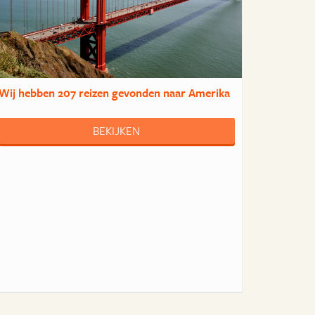
Wij hebben
207 reizen
gevonden naar Amerika
BEKIJKEN