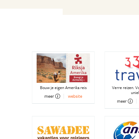
Bouw je eigen Amerika reis
Verre reizen. V
unie
meer
website
meer