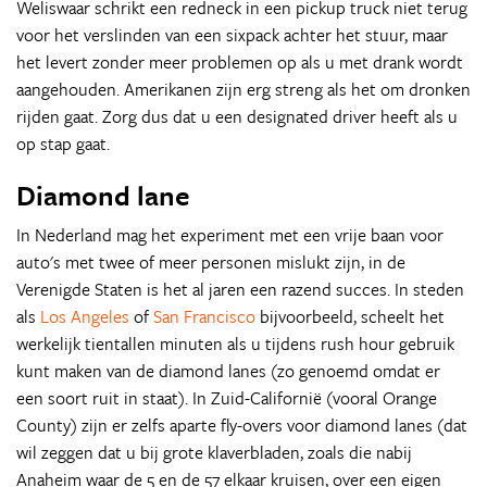
Weliswaar schrikt een redneck in een pickup truck niet terug
voor het verslinden van een sixpack achter het stuur, maar
het levert zonder meer problemen op als u met drank wordt
aangehouden. Amerikanen zijn erg streng als het om dronken
rijden gaat. Zorg dus dat u een designated driver heeft als u
op stap gaat.
Diamond lane
In Nederland mag het experiment met een vrije baan voor
auto's met twee of meer personen mislukt zijn, in de
Verenigde Staten is het al jaren een razend succes. In steden
als
Los Angeles
of
San Francisco
bijvoorbeeld, scheelt het
werkelijk tientallen minuten als u tijdens rush hour gebruik
kunt maken van de diamond lanes (zo genoemd omdat er
een soort ruit in staat). In Zuid-Californië (vooral Orange
County) zijn er zelfs aparte fly-overs voor diamond lanes (dat
wil zeggen dat u bij grote klaverbladen, zoals die nabij
Anaheim waar de 5 en de 57 elkaar kruisen, over een eigen