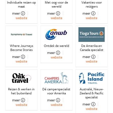
Individuele reizen op
Met oog voor de
Vakanties voor
maat
wereld
reizigers
meer
meer
meer
website
website
website
Where Journeys
Ontdek de wereld
De Amerika en
Become Stories
Canada specialist
meer
meer
meer
website
website
website
Reizen & werken in
Dé camperspecialist
Australië, Nieuw-
het buitenland
voor Amerika
Zeeland & Pacific
specialist
meer
meer
meer
website
website
website