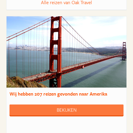
Alle reizen van Oak Travel
Wij hebben
207 reizen
gevonden naar Amerika
BEKIJKEN