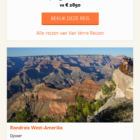
€ 2850
va
BEKIJK DEZE REIS
Alle reizen van Van Verre Reizen
Rondreis West-Amerika
Djoser