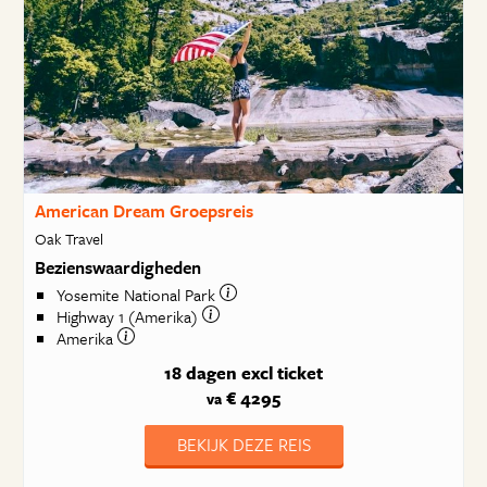
American Dream Groepsreis
Oak Travel
Bezienswaardigheden
Yosemite National Park
Highway 1 (Amerika)
Amerika
18 dagen
excl ticket
€ 4295
va
BEKIJK DEZE REIS