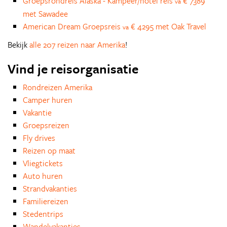
Groepsrondreis Alaska - Kampeer/hotel reis
€ 7389
va
met Sawadee
American Dream Groepsreis
€ 4295 met Oak Travel
va
Bekijk
alle 207 reizen naar Amerika
!
Vind je reisorganisatie
Rondreizen Amerika
Camper huren
Vakantie
Groepsreizen
Fly drives
Reizen op maat
Vliegtickets
Auto huren
Strandvakanties
Familiereizen
Stedentrips
Wandelvakanties