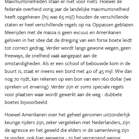
Maximumsnelheden staan er niet voor niets. Hoewel de
federale overheid vorig jaar de landelijke maximumsnelheid
heeft opgeheven (hij was 65 mijl) houden de verschillende
staten er heel verschillende regels op na. Oppassen geblazen.
Meerijden met de massa is geen excuus en Amerikanen
geloven in het idee dat de dreiging van een forse boete leidt
tot correct gedrag. Verder wordt langs gewone wegen, geen
freeways, de snelheid vaak aangepast aan de
omstandigheden. Als er een school of bebouwde kom in de
buurt is, staat er ineens een bord met 40 of 45 mijl. Wie dan
nog 70 rijdt, kan rekenen op een bon van een 160 dollar (we
spreken uit ervaring). Verder zijn er soms speciale regels
voor plaatsen waar wordt gewerkt aan de weg - dubbele
boetes bijvoorbeeld.
Hoewel Amerikanen over het geheel genomen uitzonderlijk
keurige rijders zijn, zeker vergeleken met Nederlanders, zijn
de agressie en het geweld die elders in de samenleving zijn
te vinden, ook hier aanwezig - zij het verrassend weinig.