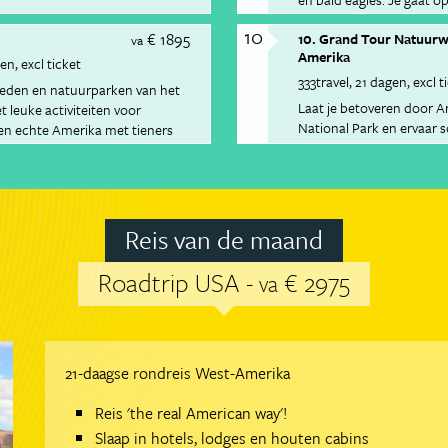
wildernis.
10
€ 1895
10. Grand Tour Natuur
va
Amerika
gen
excl ticket
333travel
21 dagen
excl t
steden en natuurparken van het
Laat je betoveren door A
leuke activiteiten voor
National Park en ervaar 
een echte Amerika met tieners
contrast is groot als je 
 naar crazy Vegas, naar
glamour van Las Vegas.
 het randje staan van de Grand
en in Los Angeles en eindig als
o.
Reis van de maand
Roadtrip USA -
€ 2975
va
21-daagse rondreis West-Amerika
Reis 'the real American way'!
Slaap in hotels, lodges en houten cabins