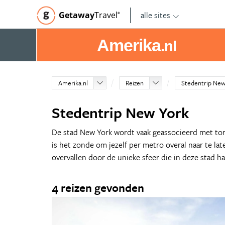
alle sites
Getaway
Travel
©
Amerika
.nl
Amerika.nl
Reizen
Stedentrip New
Stedentrip New York
De stad New York wordt vaak geassocieerd met tor
is het zonde om jezelf per metro overal naar te la
overvallen door de unieke sfeer die in deze stad h
4 reizen gevonden