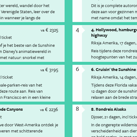
ter wereld, wandel door het
Dit is je complete autoro
Verenigde Staten, leer over de
deze aan voor gezinnen m
ein wanneer je langs de
met name omdat het temp
et Arches nationaal park
een gids een interactieve
4
€ 2325
4. Hollywood, hamburge
de bergmeren van Yosemit
va
highway
binnenland. Je bezoekt gl
l ticket
tussen rode rotsen in Zi
Riksja Amerika
17 dagen
ef je het beste van de Sunshine
Grand Canyon. Via Route 
Reis tijdens deze rondre
n Disney’s animatiewereld in
van Los Angeles.
hoogtepunten van het zu
met natuur: snorkel met
Canyon, Las Vegas en de 
in de Everglades.
6
€ 3195
6. Cruisin' the Sunshine 
va
l ticket
Riksja Amerika
14 dagen
nale-parken-reis van het
Tijdens deze Florida vakan
deze route aan. Reis van
12 dagen door de sunshine
n Francisco en in een kleine
relaxen aan de brede str
onale parken.
Miami Beach.
8
€ 2236
Rode Canyons
8. Rondreis Alaska
va
et
Djoser
21 dagen
incl tick
drive door West-Amerika ontdek je
In de ongerepte wildernis
jveren met schitterende
verscheidenheid aan dier
en bald eagles. Je gaat o