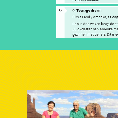
9
9. Teenage dream
Riksja Family Amerika
22 da
Reis in drie weken langs de 
Zuid-Westen van Amerika met 
gezinnen met tieners. Dit is 
reis. Van funky San Francisco
mountainbiken in Zion en op
Canyon. Spot Hollywood sterr
een surfdude/girl in San Dieg