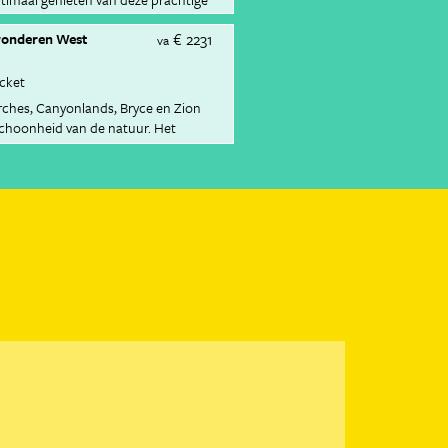
€ 2231
wonderen West
va
icket
rches, Canyonlands, Bryce en Zion
schoonheid van de natuur. Het
wordt omringd door de glitter &