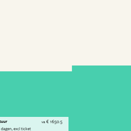
€ 1650.5
tuur
va
 dagen
excl ticket