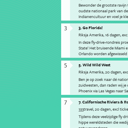
Bewonder de grootste ravijn 
oudste nationaal park van de 
Indianencultuur en voel je kl
machtige rotsformaties van h
3
3. Go Florida!
wandelt.
Riksja Amerika
16 dagen
exc
In deze fly-drive-rondreis pro
State! Het bruisende Miami e
Orlando worden afgewisseld 
zeekoeien en spot alligators 
5
5. Wild Wild West
Riksja Amerika
20 dagen
exc
Ben je op zoek naar dé natio
zuidwesten, dan raden wij je 
Phoenix via Las Vegas naar Sa
drie weken bezoek je de nati
7
7. Californische Riviera & 
333travel
20 dagen
excl tick
Tijdens deze veelzijdige fly 
hippe wereldsteden die wedi
natuurwonderen.