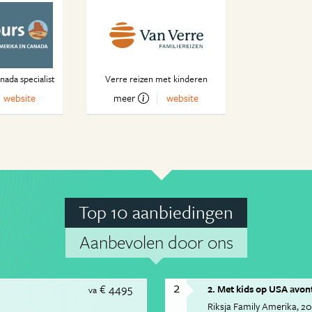
ada specialist
Verre reizen met kinderen
website
meer
website
Top 10 aanbiedingen
Aanbevolen door ons
2
€ 4495
2. Met kids op USA avon
va
Riksja Family Amerika
20