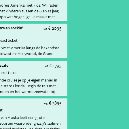
ndreis Amerika met kids. Wij raden
et kinderen tussen de 6 en 12 jaar,
o wat hoger ligt. Je maakt met
 speurtocht door San Francisco. Via
€ 2095
rs en rockin'
e reis je door richting het
va
tter & glamour stad Las Vegas, fietst
on en je ziet het natuurwonder
excl ticket
66 rij je naar de Baywatch-stranden
is West-Amerika langs de bekendste
idwesten: Hollywood, de Grand
Golden Gate bridge.
€ 1795
state
va
excl ticket
tie cruise je op je eigen manier in
 state Florida. Begin de reis met
anden en het warme zeewater bij
€ 3895
va
et
 van Alaska leeft een grote
soorten waaronder grizzly’s, zalmen
ptimaal genieten van deze prachtige