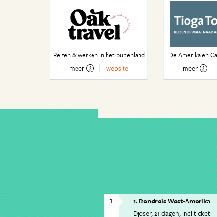
Reizen & werken in het buitenland
De Amerika en Can
meer
website
meer
1
1. Rondreis West-Amerika
Djoser
21 dagen
incl ticket