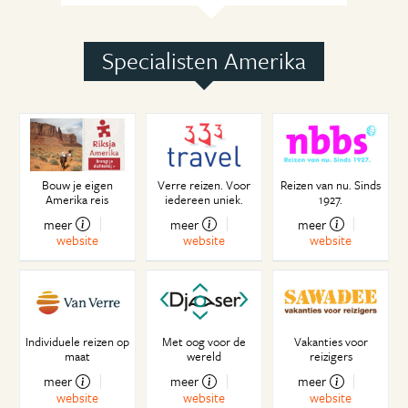
Once upon a time in the West
Starbucks
Specialisten Amerika
The streets of San Francisco
Universal Suspense
Zondige plek
Bouw je eigen
Verre reizen. Voor
Reizen van nu. Sinds
Amerika reis
iedereen uniek.
1927.
meer
meer
meer
website
website
website
Individuele reizen op
Met oog voor de
Vakanties voor
maat
wereld
reizigers
meer
meer
meer
website
website
website