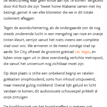
de woestijnweg waar geen einde aan lijkt te komen. Vergezeld
door Kid Rock die zijn 'Sweet home Alabama' samen met mij
bezingt, geniet ik van elke kilometer die we in dit totale
isolement afleggen.
Tegen de avondschemering, als de ondergaande zon de nog
steeds zinderende lucht in een mengeling van roze en oranje
tinten kleurt, verrijst vanuit het niets ineens een complete
stad voor ons. We arriveren in de meest zondige stad op
aarde: Sin City, oftewel de grootste gokstad
Las Vegas
, en
kijken onze ogen uit in deze overvloedig verlichte metropool,
die vanuit het universum nog zichtbaar moet zijn.
Op deze plaats is stilte een onbekend begrip en ratelen
gokkasten onophoudend, soms hun inhoud uitspuwend,
maar meestal gulzig inslikkend. Overal lijkt geluid en licht
vandaan te komen; dit audiovisuele schouwspel prikkelt al
onze zintuigen.
De hoofdoorzaak van het broeikaseffect is meteen ook