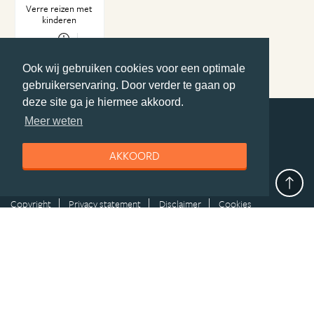
Verre reizen met
kinderen
meer
website
Ook wij gebruiken cookies voor een optimale
gebruikerservaring. Door verder te gaan op
deze site ga je hiermee akkoord.
Meer weten
deel deze pagina
AKKOORD
© Getaway Travel
| all rights reserved
Adverteren
Handige Links
Algemene Voorwaarden
Copyright
Privacy statement
Disclaimer
Cookies
Volg Amerika.nl
Nieuwsbrief
Facebook