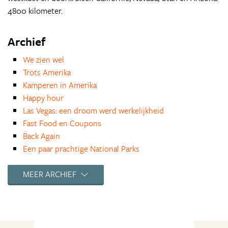
4800 kilometer.
Archief
We zien wel
Trots Amerika
Kamperen in Amerika
Happy hour
Las Vegas: een droom werd werkelijkheid
Fast Food en Coupons
Back Again
Een paar prachtige National Parks
Seaworld, een droom!
De planning van de grote reis
MEER ARCHIEF
Leaving Las Vegas
Mijn eerste keer
Nieuwe columnist Miquelli
California dreaming