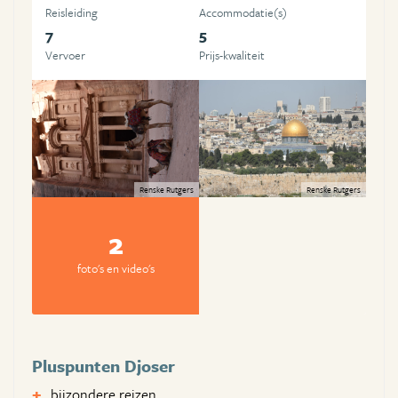
Reisleiding
Accommodatie(s)
7
5
Vervoer
Prijs-kwaliteit
Renske Rutgers
Renske Rutgers
2
foto's en video's
Pluspunten Djoser
bijzondere reizen