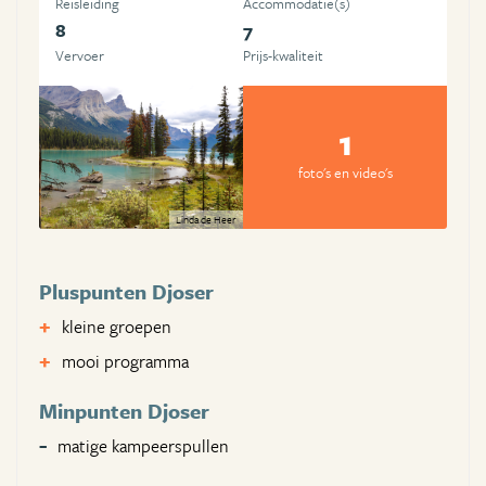
Reisleiding
Accommodatie(s)
8
7
Vervoer
Prijs-kwaliteit
1
foto's en video's
Linda de Heer
Pluspunten Djoser
kleine groepen
mooi programma
Minpunten Djoser
matige kampeerspullen