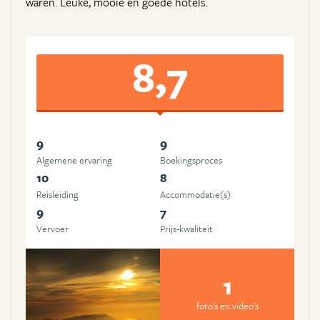
waren. Leuke, mooie en goede hotels.
8,7
9
9
Algemene ervaring
Boekingsproces
10
8
Reisleiding
Accommodatie(s)
9
7
Vervoer
Prijs-kwaliteit
1
foto's en video's