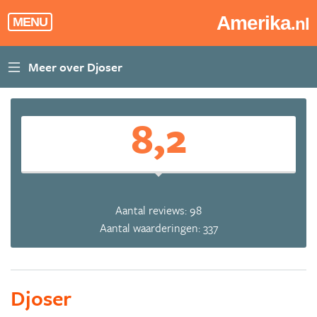
Amerika
.nl
MENU
8,2
Aantal reviews: 98
Aantal waarderingen: 337
Djoser