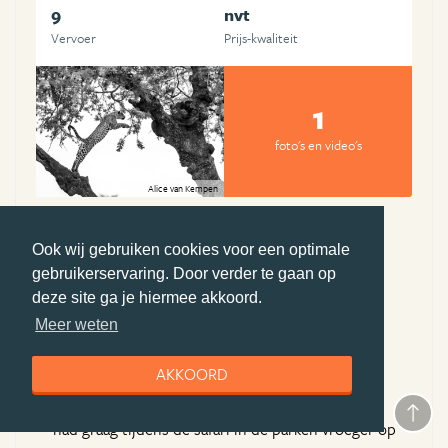
9
nvt
Vervoer
Prijs-kwaliteit
1
foto's en video's
Alice van Kempen
Ook wij gebruiken cookies voor een optimale
Pluspunten Djoser
gebruikerservaring. Door verder te gaan op
uitstekende gidsen
deze site ga je hiermee akkoord.
prima accommodaties
Meer weten
mooi reis programma
AKKOORD
Minpunten Djoser
had graag tijdens de safari in de parken vroeger op