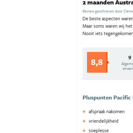
2 maanden Austra
Review geschreven door Cleme
De beste aspecten waren 
Maar soms waren wij het 
Nooit iets tegengekomen 
9
8,8
Algem
ervar
Pluspunten Pacific 
afspraak nakomen
vriendelijkheid
soeplesse