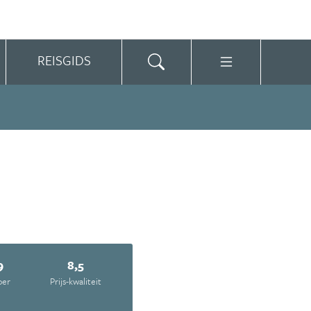
REISGIDS
9
8,5
oer
Prijs-kwaliteit