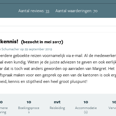
Aantal reviews: 33
Aantal waarderingen: 70
 kennis!
(bezocht in mei 2017)
th Schumacher op 29 september 2019
eerdere geboekte reizen voornamelijk via e-mail. Al de medewerker
aal even kundig. Weten je de juiste adviezen te geven en ook eerlij
ar dat is toch wat anders geworden op aanraden van Margret. Het i
 Afspraak maken voor een gesprek op een van de kantoren is ook erg
eid, kennis en stiptheid een heel groot pluspunt!
10
10
nvt
10
1
emene
Boekingsproce
Reisleiding
Accommodatie
Verv
aring
s
(s)