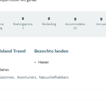
8
8
9
9
ene
Boekingsproce
Reisleiding
Accommodatie
Vervoe
ng
s
(s)
Island Travel
Bezochte landen
Hawaii
daties
Gezinnen,
Avonturiers,
Natuurliefhebbers