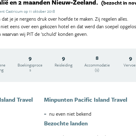
lië en 2 maanden Nieuw-Zeeland.
(bezocht in n
nt Castricum op 11 oktober 2018
dat je je nergens druk over hoefde te maken. Zij regelen alles.
niet eens over een gekozen hotel en dat werd dan soepel opgelos
waarvan wij PIT de 'schuld' konden geven.
9
9
8
9
ene
Boekingsproce
Reisleiding
Accommodatie
Vervoe
ing
s
(s)
Island Travel
Minpunten Pacific Island Travel
nu even niet bekend
Bezochte landen