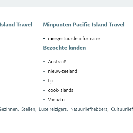
Island Travel
Minpunten Pacific Island Travel
meegestuurde informatie
Bezochte landen
Australië
nieuw-zeeland
fiji
cook-islands
Vanuatu
Gezinnen,
Stellen,
Luxe reizigers,
Natuurliefhebbers,
Cultuurlie