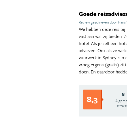
Goede reisadvie
Review geschreven door Hans
We hebben deze reis bij P
vast aan wat zij bieden. 
hotel. Als je zelf een ho
adviezen. Ook als ze wete
vuurwerk in Sydney zijn e
vroeg ergens (gratis) zi
doen. En daardoor hadde
8
8,3
Algem
ervari