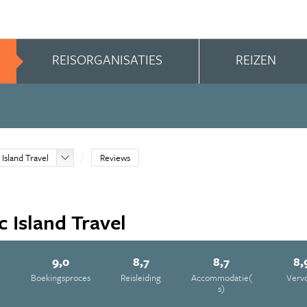
REISORGANISATIES
REIZEN
c Island Travel
Reviews
c Island Travel
9,0
8,7
8,7
8,
e
Boekingsproces
Reisleiding
Accommodatie(
Verv
s)