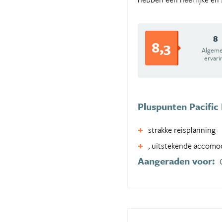
8
8,3
Algem
ervari
Pluspunten Pacific 
strakke reisplanning
, uitstekende accomo
Aangeraden voor: