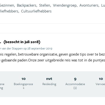
Gezinnen,
Backpackers,
Stellen,
Vriendengroep,
Avonturiers,
Lu
liefhebbers,
Cultuurliefhebbers
.
(bezocht in juli 2018)
r van der Stappen op 28 september 2019
is regelen, betrouwbare organisatie, geven goede tips over te be
gebaande paden.Onze zeer uitgebreide reis was tot in de puntjes
10
nvt
9
10
ene
Boekingsproce
Reisleiding
Accommodatie
Vervoe
ing
s
(s)