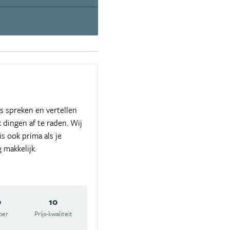
s spreken en vertellen
k dingen af te raden. Wij
s ook prima als je
 makkelijk.
0
10
oer
Prijs-kwaliteit