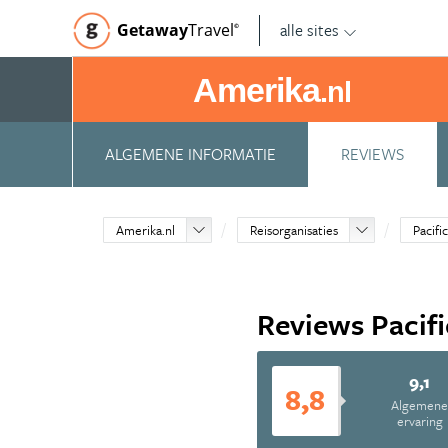
alle sites
Getaway
Travel
©
Amerika
.nl
ALGEMENE INFORMATIE
REVIEWS
Amerika.nl
Reisorganisaties
Pacifi
Reviews Pacifi
9,1
8,8
Algemen
ervaring