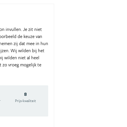
 invullen. Je zit niet
jvoorbeeld de keuze van
n nemen zij dat mee in hun
jzen. Wij wilden bij het
j wilden niet al heel
t zo vroeg mogelijk te
8
r
Prijs-kwaliteit