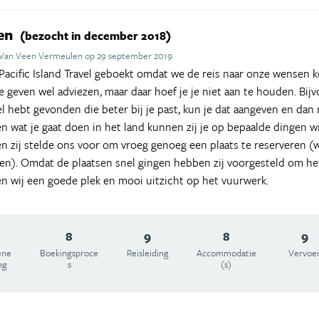
zen
(bezocht in december 2018)
 Van Veen Vermeulen op 29 september 2019
acific Island Travel geboekt omdat we de reis naar onze wensen kon
Ze geven wel adviezen, maar daar hoef je je niet aan te houden. Bi
tel hebt gevonden die beter bij je past, kun je dat aangeven en da
n wat je gaat doen in het land kunnen zij je op bepaalde dingen wi
n zij stelde ons voor om vroeg genoeg een plaats te reserveren (wi
tten). Omdat de plaatsen snel gingen hebben zij voorgesteld om he
n wij een goede plek en mooi uitzicht op het vuurwerk.
8
9
8
9
ene
Boekingsproce
Reisleiding
Accommodatie
Vervoe
ng
s
(s)