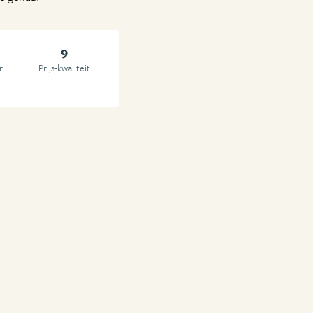
9
r
Prijs-kwaliteit