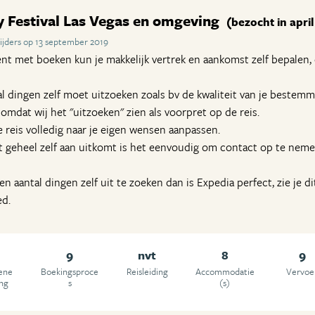
y Festival Las Vegas en omgeving
(bezocht in apri
ijders op 13 september 2019
bent met boeken kun je makkelijk vertrek en aankomst zelf bepalen,
al dingen zelf moet uitzoeken zoals bv de kwaliteit van je bestemmi
mdat wij het "uitzoeken" zien als voorpret op de reis.
 reis volledig naar je eigen wensen aanpassen.
t geheel zelf aan uitkomt is het eenvoudig om contact op te nem
n aantal dingen zelf uit te zoeken dan is Expedia perfect, zie je dit
ed.
9
nvt
8
9
ene
Boekingsproce
Reisleiding
Accommodatie
Vervoe
ing
s
(s)