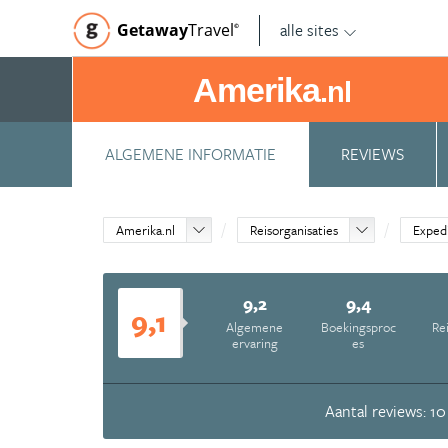
alle sites
Getaway
Travel
©
Amerika
.nl
ALGEMENE INFORMATIE
REVIEWS
Amerika.nl
Reisorganisaties
Exped
9,2
9,4
9,1
Algemene
Boekingsproc
Re
ervaring
es
Aantal reviews: 10