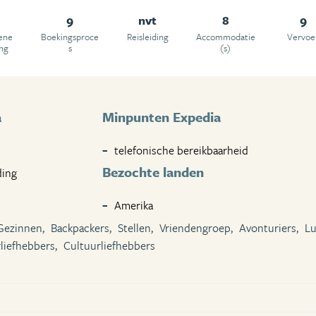
9
nvt
8
9
ene
Boekingsproce
Reisleiding
Accommodatie
Vervoe
ing
s
(s)
a
Minpunten Expedia
telefonische bereikbaarheid
Bezochte landen
ding
Amerika
Gezinnen,
Backpackers,
Stellen,
Vriendengroep,
Avonturiers,
Lu
liefhebbers,
Cultuurliefhebbers