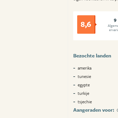
9
8,6
Algem
ervar
Bezochte landen
amerika
tunesie
egypte
turkije
tsjechie
Aangeraden voor: