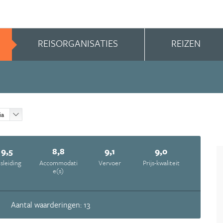
REISORGANISATIES
REIZEN
ia
9,5
8,8
9,1
9,0
isleiding
Accommodati
Vervoer
Prijs-kwaliteit
e(s)
Aantal waarderingen: 13