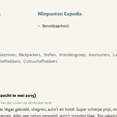
a
Minpunten Expedia
Bereikbaarheid.
Gezinnen,
Backpackers,
Stellen,
Vriendengroep,
Avonturiers,
Lu
liefhebbers,
Cultuurliefhebbers
zocht in mei 2015)
 Van der Linden op 08 oktober 2018
s Vegas geboekt, vliegreis, auto’s en hotel. Super scherpe prijs, m
annen. Alles was netjes geregeld, auto’s stonden klaar. Top vakant