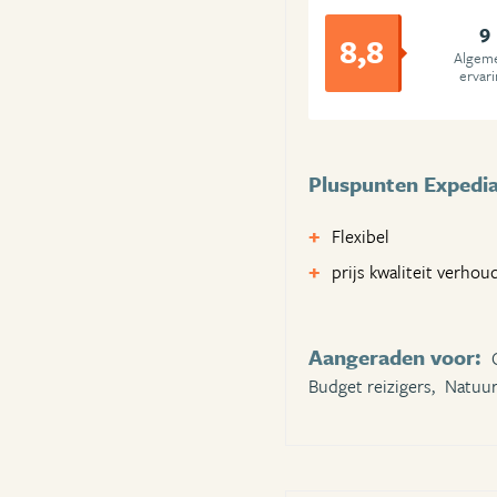
9
8,8
Algem
ervar
Pluspunten Expedi
Flexibel
prijs kwaliteit verhou
Aangeraden voor:
Budget reizigers,
Natuur