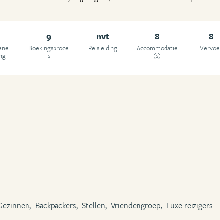
9
nvt
8
8
ene
Boekingsproce
Reisleiding
Accommodatie
Vervoe
ing
s
(s)
Gezinnen,
Backpackers,
Stellen,
Vriendengroep,
Luxe reizigers