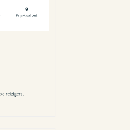
9
r
Prijs-kwaliteit
xe reizigers,